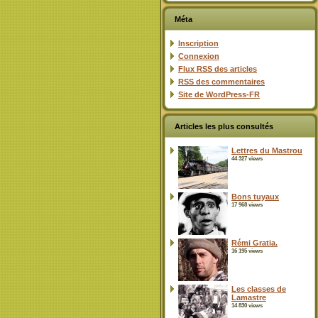
Méta
Inscription
Connexion
Flux
RSS
des articles
RSS
des commentaires
Site de WordPress-FR
Articles les plus consultés
Lettres du Mastrou
44 327 views
Bons tuyaux
17 968 views
Rémi Gratia.
16 195 views
Les classes de
Lamastre
14 830 views