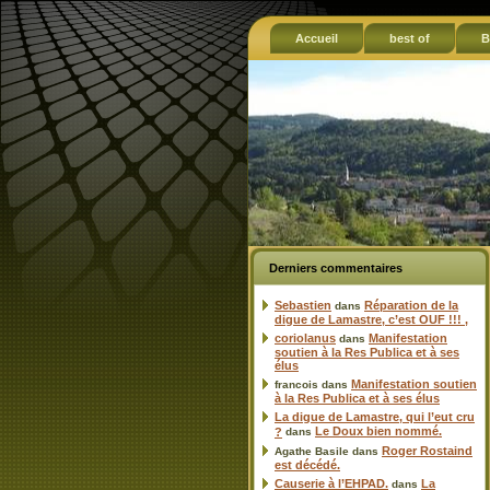
Accueil
best of
B
Derniers commentaires
Sebastien
Réparation de la
dans
digue de Lamastre, c’est OUF !!! ,
coriolanus
Manifestation
dans
soutien à la Res Publica et à ses
élus
Manifestation soutien
francois
dans
à la Res Publica et à ses élus
La digue de Lamastre, qui l’eut cru
Le Doux bien nommé.
?
dans
Roger Rostaind
Agathe Basile
dans
est décédé.
Causerie à l’EHPAD.
La
dans