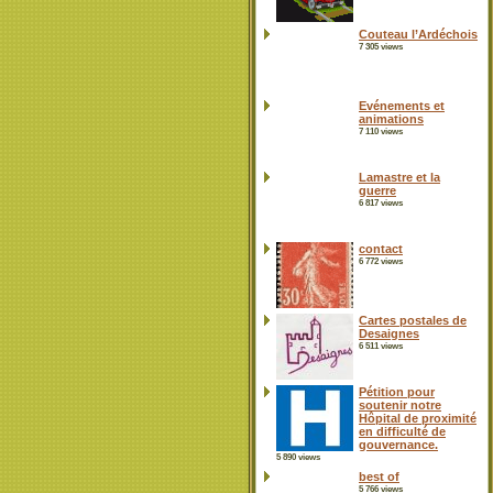
Couteau l’Ardéchois
7 305 views
Evénements et
animations
7 110 views
Lamastre et la
guerre
6 817 views
contact
6 772 views
Cartes postales de
Desaignes
6 511 views
Pétition pour
soutenir notre
Hôpital de proximité
en difficulté de
gouvernance.
5 890 views
best of
5 766 views