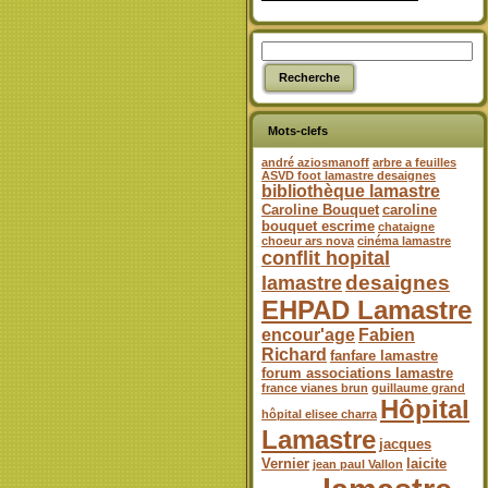
Mots-clefs
andré aziosmanoff
arbre a feuilles
ASVD foot lamastre desaignes
bibliothèque lamastre
Caroline Bouquet
caroline
bouquet escrime
chataigne
choeur ars nova
cinéma lamastre
conflit hopital
desaignes
lamastre
EHPAD Lamastre
encour'age
Fabien
Richard
fanfare lamastre
forum associations lamastre
france vianes brun
guillaume grand
Hôpital
hôpital elisee charra
Lamastre
jacques
Vernier
laicite
jean paul Vallon