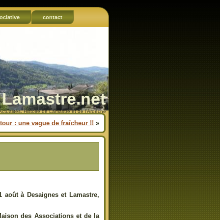
ociative
contact
Lamastre.net
Actualités, Histoire de Lamastre et de l'Ardèche
our : une vague de fraîcheur !!
»
31 août à Desaignes et Lamastre,
Maison des Associations et de la