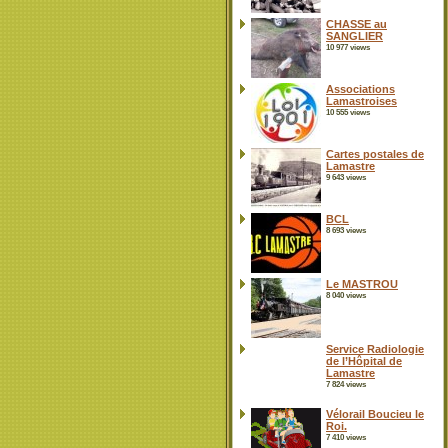
CHASSE au
SANGLIER
10 977 views
Associations
Lamastroises
10 555 views
Cartes postales de
Lamastre
9 643 views
BCL
8 693 views
Le MASTROU
8 040 views
Service Radiologie
de l’Hôpital de
Lamastre
7 824 views
Vélorail Boucieu le
Roi.
7 410 views