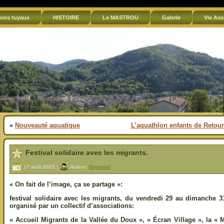
ons tuyaux
HISTOIRE
Le MASTROU
Galerie
Vie Ass
«
Nouveauté aquatique
L’aquathlon enfants de Retourt
Festival solidaire avec les migrants.
17 août 2025 |
Auteur:
Raymond
« On fait de l’image, ça se partage »:
festival solidaire avec les migrants, du vendredi 29 au dimanche 
organisé par un collectif d’associations:
« Accueil Migrants de la Vallée du Doux », « Écran Village », la « 