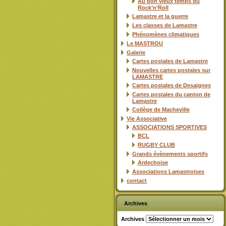
Au bon vieux temps du
Rock’n’Roll
Lamastre et la guerre
Les classes de Lamastre
Phénomènes climatiques
Le MASTROU
Galerie
Cartes postales de Lamastre
Nouvelles cartes postales sur
LAMASTRE
Cartes postales de Desaignes
Cartes postales du canton de
Lamastre
Collège de Macheville
Vie Associative
ASSOCIATIONS SPORTIVES
BCL
RUGBY CLUB
Grands évènements sportifs
Ardechoise
Associations Lamastroises
contact
Archives
Archives