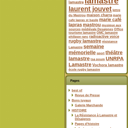
lamastre
lamastre
laurent jouvet
lettre
maison charra
du Mastrou
marie
marie café
cafe lapras st basile
lapras
mastrou
musique aux
sources
médiévale Desaignes
Office
tourisme lamastre
OMC lamastre
radioactive voice
philippe ranc
rugby lamastre
résistance
semaine
Lamastre
mémorielle
théâtre
sport
lamastre
UNRPA
tsa poum
Lamastre
Vochora lamastre
école rugby lamastre
Pages
best of
Revue de Presse
Bons tuyaux
Galerie Marchande
HISTOIRE
La Résistance à Lamastre et
Désaignes
Pages d’histoire