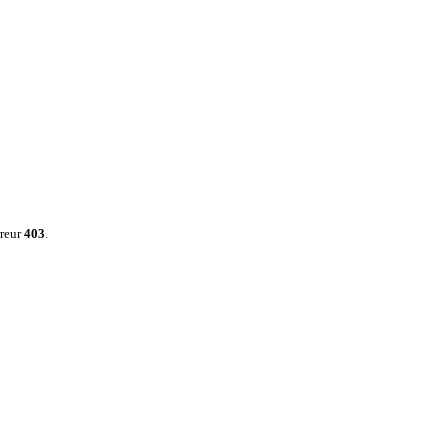
rreur
403
.