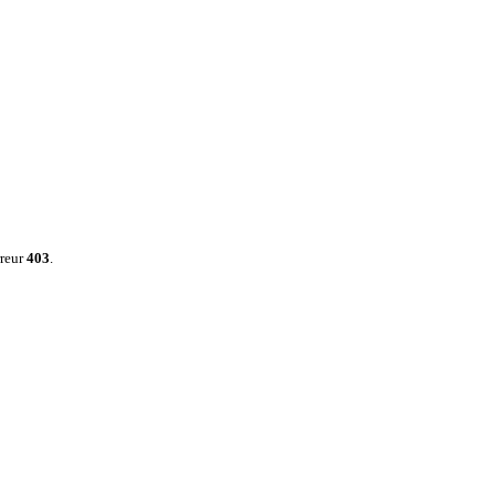
rreur
403
.