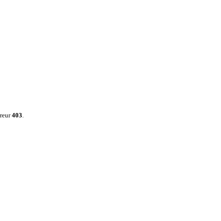
rreur
403
.