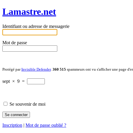
Lamastre.net
Identifiant ou adresse de messagerie
Mot de passe
Protégé par
Invisible Defender
.
360 515
spammeurs ont vu s'afficher une page d'e
sept
×
9
=
Se souvenir de moi
Inscription
|
Mot de passe oublié ?