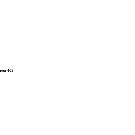
rreur
403
.