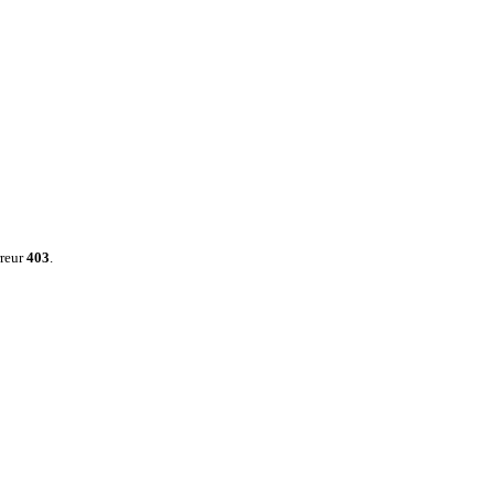
rreur
403
.