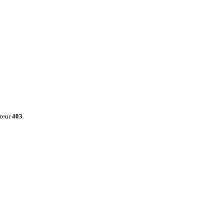
rreur
403
.