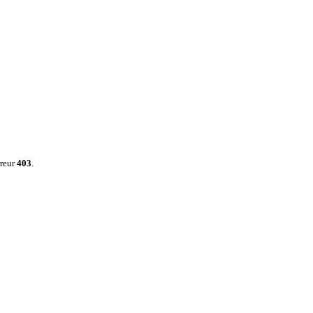
rreur
403
.