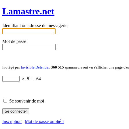
Lamastre.net
Identifiant ou adresse de messagerie
Mot de passe
Protégé par
Invisible Defender
.
360 515
spammeurs ont vu s'afficher une page d'e
×
8
=
64
Se souvenir de moi
Inscription
|
Mot de passe oublié ?