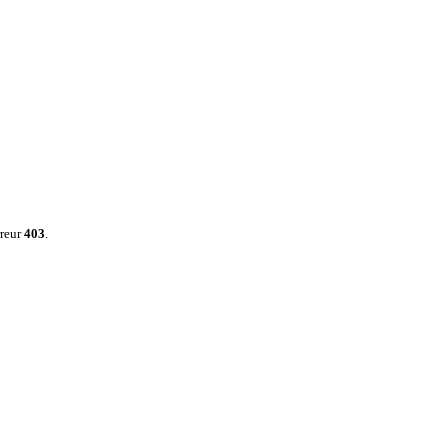
rreur
403
.