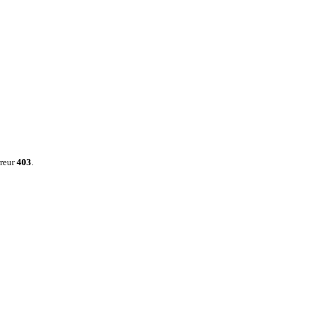
rreur
403
.