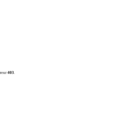
rreur
403
.