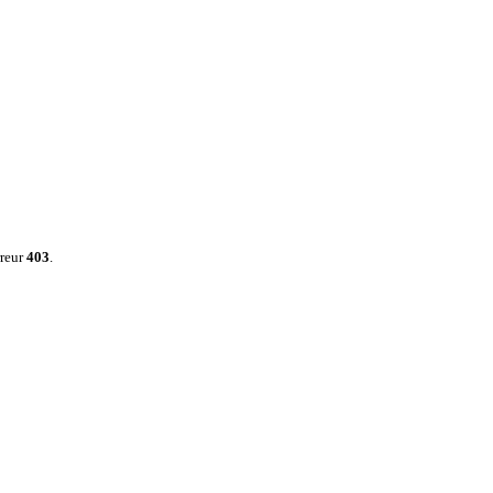
rreur
403
.