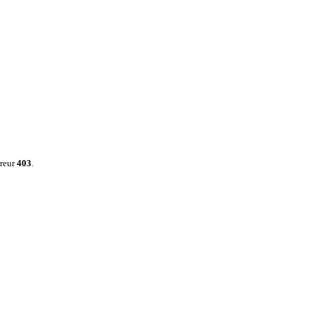
rreur
403
.