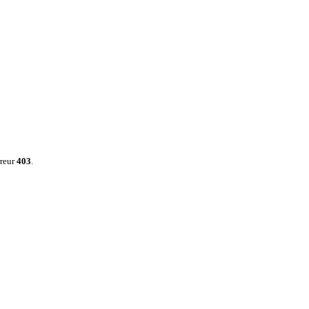
rreur
403
.