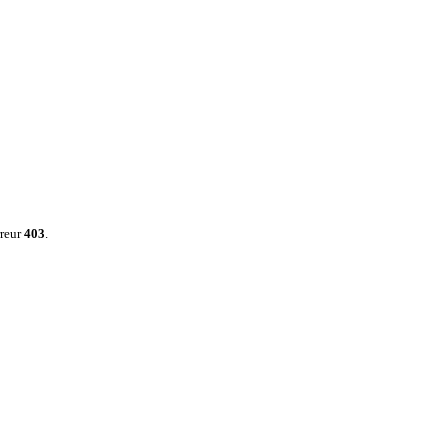
rreur
403
.