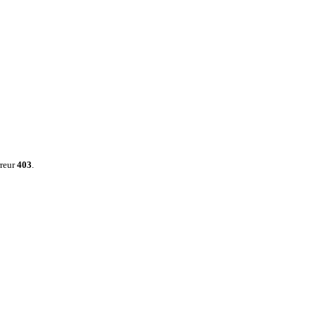
rreur
403
.