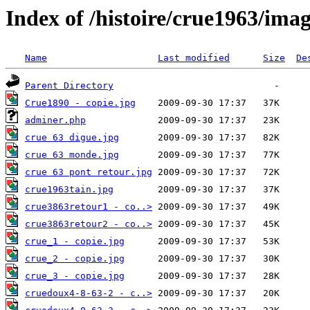
Index of /histoire/crue1963/ima
Name
Last modified
Size
De
Parent Directory
Crue1890 - copie.jpg
adminer.php
crue 63 digue.jpg
crue 63 monde.jpg
crue 63 pont retour.jpg
crue1963tain.jpg
crue3863retour1 - co..>
crue3863retour2 - co..>
crue_1 - copie.jpg
crue_2 - copie.jpg
crue_3 - copie.jpg
cruedoux4-8-63-2 - c..>