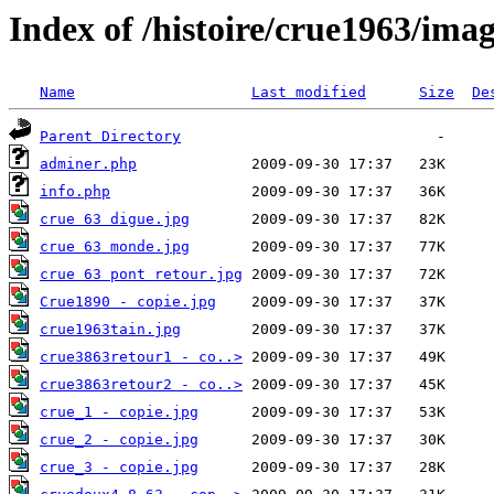
Index of /histoire/crue1963/ima
Name
Last modified
Size
De
Parent Directory
adminer.php
info.php
crue 63 digue.jpg
crue 63 monde.jpg
crue 63 pont retour.jpg
Crue1890 - copie.jpg
crue1963tain.jpg
crue3863retour1 - co..>
crue3863retour2 - co..>
crue_1 - copie.jpg
crue_2 - copie.jpg
crue_3 - copie.jpg