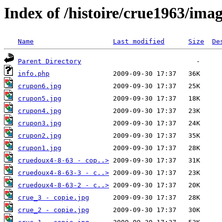
Index of /histoire/crue1963/ima
Name
Last modified
Size
De
Parent Directory
info.php
crupon6.jpg
crupon5.jpg
crupon4.jpg
crupon3.jpg
crupon2.jpg
crupon1.jpg
cruedoux4-8-63 - cop..>
cruedoux4-8-63-3 - c..>
cruedoux4-8-63-2 - c..>
crue_3 - copie.jpg
crue_2 - copie.jpg