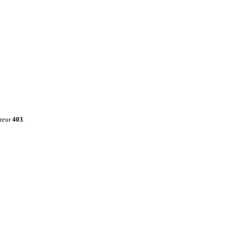
rreur
403
.