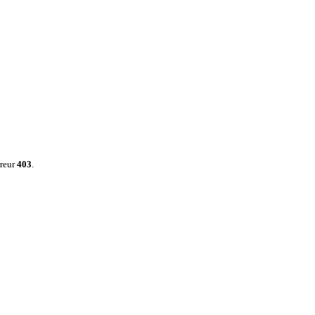
rreur
403
.