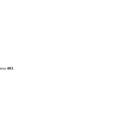
rreur
403
.