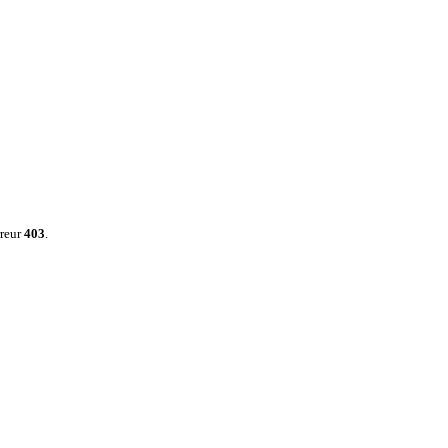
rreur
403
.