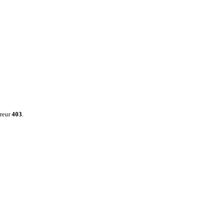
rreur
403
.