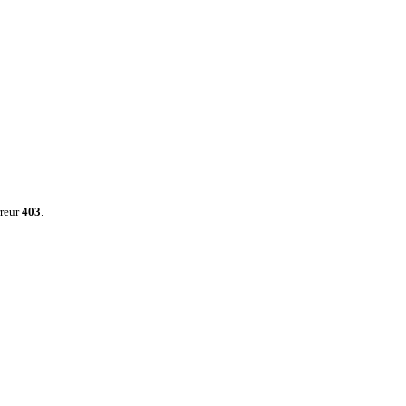
rreur
403
.