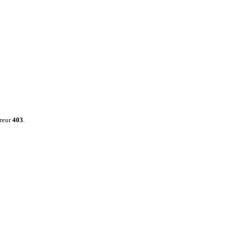
rreur
403
.