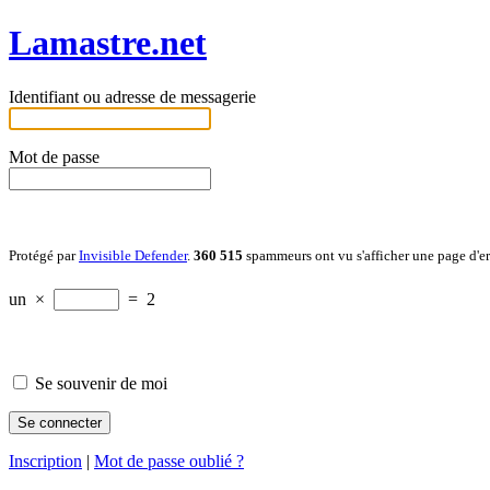
Lamastre.net
Identifiant ou adresse de messagerie
Mot de passe
Protégé par
Invisible Defender
.
360 515
spammeurs ont vu s'afficher une page d'e
un
×
=
2
Se souvenir de moi
Inscription
|
Mot de passe oublié ?