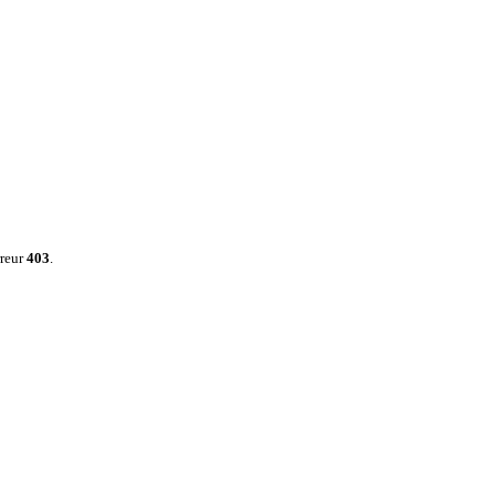
rreur
403
.