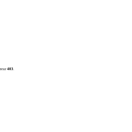
rreur
403
.