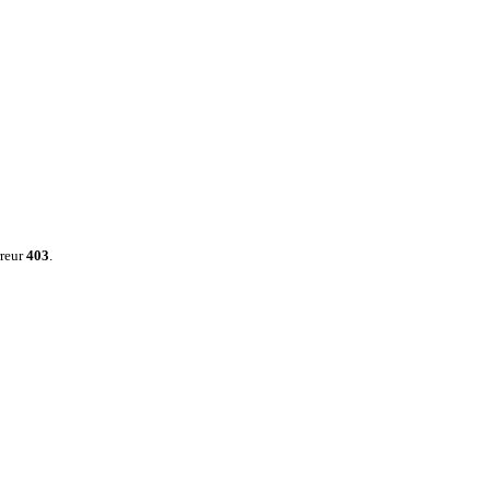
rreur
403
.