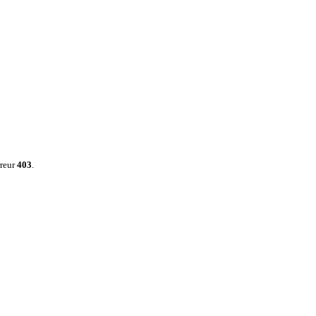
rreur
403
.