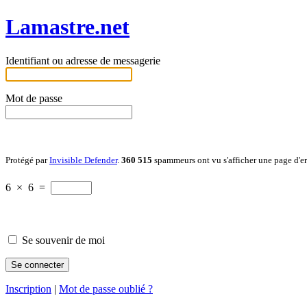
Lamastre.net
Identifiant ou adresse de messagerie
Mot de passe
Protégé par
Invisible Defender
.
360 515
spammeurs ont vu s'afficher une page d'e
6
×
6
=
Se souvenir de moi
Inscription
|
Mot de passe oublié ?