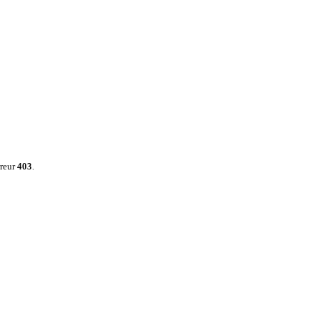
rreur
403
.