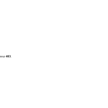
rreur
403
.