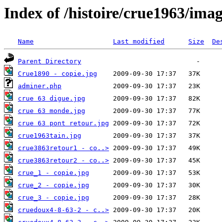
Index of /histoire/crue1963/ima
Name
Last modified
Size
De
Parent Directory
Crue1890 - copie.jpg
adminer.php
crue 63 digue.jpg
crue 63 monde.jpg
crue 63 pont retour.jpg
crue1963tain.jpg
crue3863retour1 - co..>
crue3863retour2 - co..>
crue_1 - copie.jpg
crue_2 - copie.jpg
crue_3 - copie.jpg
cruedoux4-8-63-2 - c..>