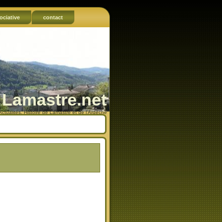
ociative
contact
Lamastre.net
Actualités, Histoire de Lamastre et de l'Ardèche