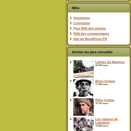
Méta
Inscription
Connexion
Flux
RSS
des articles
RSS
des commentaires
Site de WordPress-FR
Articles les plus consultés
Lettres du Mastrou
44 328 views
Bons tuyaux
17 968 views
Rémi Gratia.
16 195 views
Les classes de
Lamastre
14 835 views