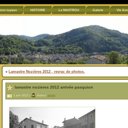
ons tuyaux
HISTOIRE
Le MASTROU
Galerie
Vie Ass
«
Lamastre Nozières 2012 , revrac de photos.
lamastre nozieres 2012 arrivée pasquion
1 juin 2012 |
Auteur:
admin