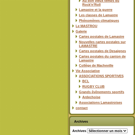
Au bon vieux temps du
Rock’n’Roll
Lamastre et la guerre
Les classes de Lamastre
Phénomènes climatiques
Le MASTROU
Galerie
Cartes postales de Lamastre
Nouvelles cartes postales sur
LAMASTRE
Cartes postales de Desaignes
Cartes postales du canton de
Lamastre
Collège de Macheville
Vie Associative
ASSOCIATIONS SPORTIVES
BCL
RUGBY CLUB
Grands évènements sportifs
Ardechoise
Associations Lamastroises
contact
Archives
Archives