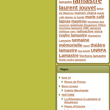
lamastre
lamastre
laurent jouvet
lettre
maison charra
du Mastrou
marie
marie café
cafe lapras st basile
lapras
mastrou
musique aux
sources
médiévale Desaignes
Office
tourisme lamastre
OMC lamastre
radioactive voice
philippe ranc
rugby lamastre
résistance
semaine
Lamastre
mémorielle
théâtre
sport
lamastre
UNRPA
tsa poum
Lamastre
Vochora lamastre
école rugby lamastre
Pages
best of
Revue de Presse
Bons tuyaux
Galerie Marchande
HISTOIRE
La Résistance à Lamastre et
Désaignes
Pages d’histoire