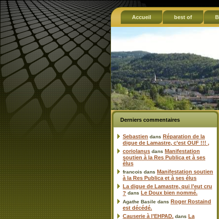
Accueil
best of
B
Derniers commentaires
Sebastien
Réparation de la
dans
digue de Lamastre, c’est OUF !!! ,
coriolanus
Manifestation
dans
soutien à la Res Publica et à ses
élus
Manifestation soutien
francois
dans
à la Res Publica et à ses élus
La digue de Lamastre, qui l’eut cru
Le Doux bien nommé.
?
dans
Roger Rostaind
Agathe Basile
dans
est décédé.
Causerie à l’EHPAD.
La
dans