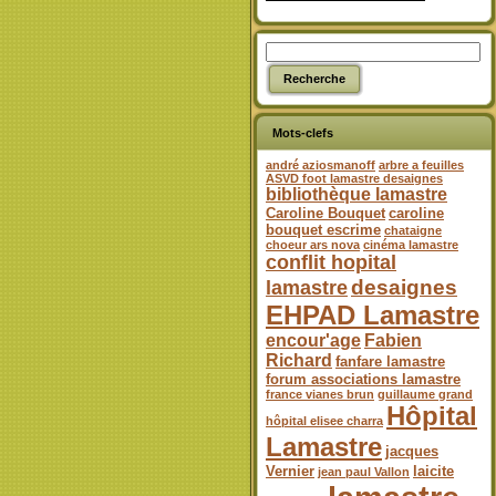
Mots-clefs
andré aziosmanoff
arbre a feuilles
ASVD foot lamastre desaignes
bibliothèque lamastre
Caroline Bouquet
caroline
bouquet escrime
chataigne
choeur ars nova
cinéma lamastre
conflit hopital
desaignes
lamastre
EHPAD Lamastre
encour'age
Fabien
Richard
fanfare lamastre
forum associations lamastre
france vianes brun
guillaume grand
Hôpital
hôpital elisee charra
Lamastre
jacques
Vernier
laicite
jean paul Vallon