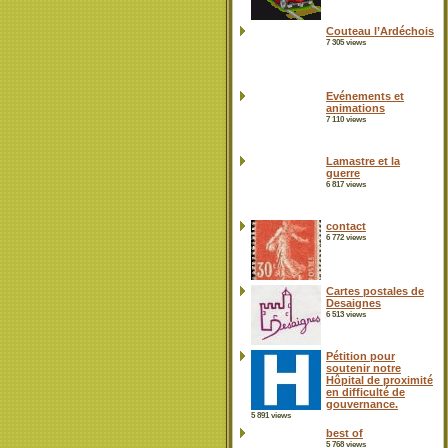
Couteau l’Ardéchois
7 305 views
Evénements et
animations
7 110 views
Lamastre et la
guerre
6 817 views
contact
6 772 views
Cartes postales de
Desaignes
6 513 views
Pétition pour
soutenir notre
Hôpital de proximité
en difficulté de
gouvernance.
5 891 views
best of
5 768 views