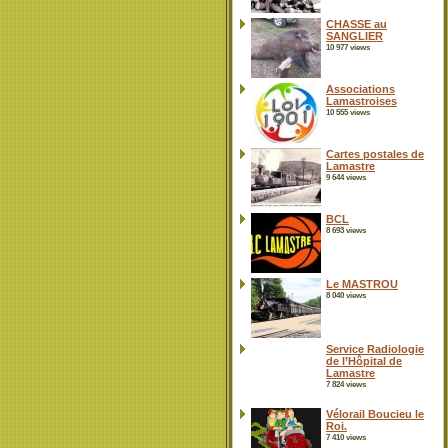
CHASSE au
SANGLIER
10 977 views
Associations
Lamastroises
10 555 views
Cartes postales de
Lamastre
9 644 views
BCL
8 693 views
Le MASTROU
8 040 views
Service Radiologie
de l’Hôpital de
Lamastre
7 824 views
Vélorail Boucieu le
Roi.
7 410 views