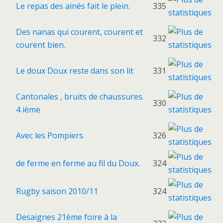
Le repas des ainés fait le plein.
335
Des nanas qui courent, courent et
332
courent bien.
Le doux Doux reste dans son lit
331
Cantonales , bruits de chaussures.
330
4 ième
Avec les Pompiers.
326
de ferme en ferme au fil du Doux.
324
Rugby saison 2010/11
324
Desaignes 21ème foire à la