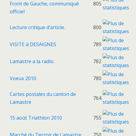
Front de Gauche, communiqué
805
officiel
Lecture critique d’article.
800
VISITE à DESAIGNES
789
Lamastre a la radio.
782
Voeux 2010
780
Cartes postales du canton de
764
Lamastre
15 août Triathlon 2010
755
Marché du Terroir de Lamastre.
750