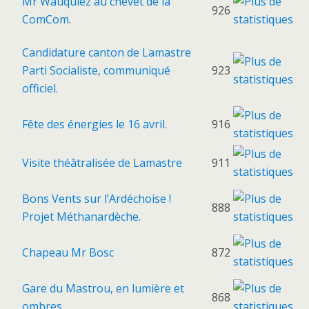
Mr Wauquiez au chevet de la
926
ComCom.
Candidature canton de Lamastre
Parti Socialiste, communiqué
923
officiel.
Fête des énergies le 16 avril.
916
Visite théâtralisée de Lamastre
911
Bons Vents sur l’Ardéchoise !
888
Projet Méthanardèche.
Chapeau Mr Bosc
872
Gare du Mastrou, en lumière et
868
ombres.