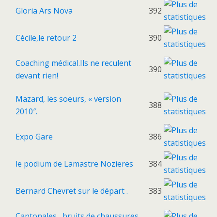
Gloria Ars Nova
392
Cécile,le retour 2
390
Coaching médical.Ils ne reculent
390
devant rien!
Mazard, les soeurs, « version
388
2010″.
Expo Gare
386
le podium de Lamastre Nozieres
384
Bernard Chevret sur le départ .
383
Cantonales , bruits de chaussures.