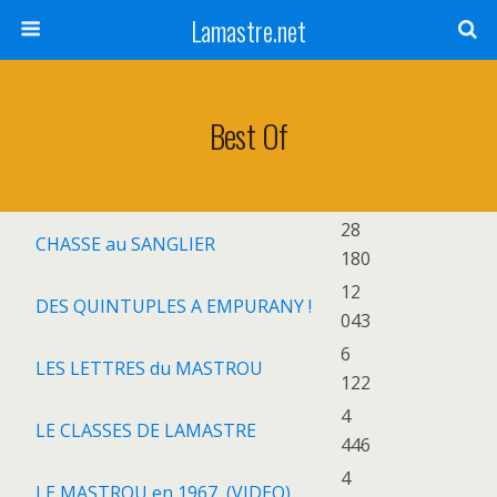
Lamastre.net
Best Of
28
CHASSE au SANGLIER
180
12
DES QUINTUPLES A EMPURANY !
043
6
LES LETTRES du MASTROU
122
4
LE CLASSES DE LAMASTRE
446
4
LE MASTROU en 1967 (VIDEO)