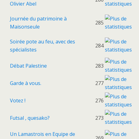
Olivier Abel
Journée du patrimoine à
285
Maisonseule
Soirée pote au feu, avec des
284
spécialistes
Débat Palestine
283
Garde à vous.
277
Votez !
276
Futsal , quesako?
273
Un Lamastrois en Equipe de
269