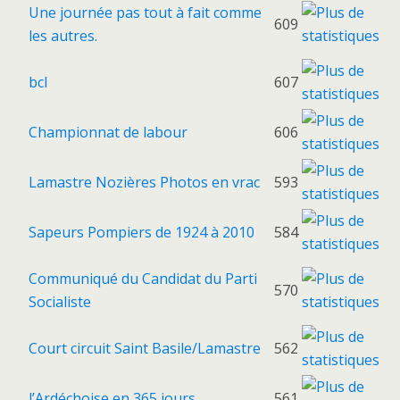
Une journée pas tout à fait comme
609
les autres.
bcl
607
Championnat de labour
606
Lamastre Nozières Photos en vrac
593
Sapeurs Pompiers de 1924 à 2010
584
Communiqué du Candidat du Parti
570
Socialiste
Court circuit Saint Basile/Lamastre
562
l’Ardéchoise en 365 jours
561