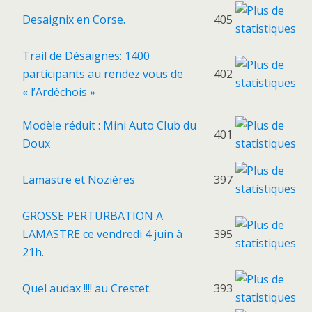
Desaignix en Corse.
405
Trail de Désaignes: 1400
participants au rendez vous de
402
« l’Ardéchois »
Modèle réduit : Mini Auto Club du
401
Doux
Lamastre et Nozières
397
GROSSE PERTURBATION A
LAMASTRE ce vendredi 4 juin à
395
21h.
Quel audax !!!! au Crestet.
393