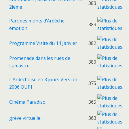
383
2ième
Parc des monts d’Ardèche,
383
émotion.
Programme Visite du 14 Janvier
382
Promenade dans les rues de
380
Lamastre
L’Ardéchoise en 3 jours Version
375
2006 OUF !
Cinéma Paradiso.
365
grève virtuelle …
363