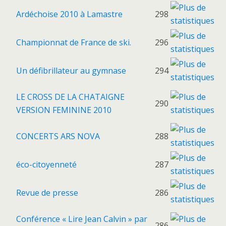
Ardéchoise 2010 à Lamastre
298
Championnat de France de ski.
296
Un défibrillateur au gymnase
294
LE CROSS DE LA CHATAIGNE
290
VERSION FEMININE 2010
CONCERTS ARS NOVA
288
éco-citoyenneté
287
Revue de presse
286
Conférence « Lire Jean Calvin » par
286