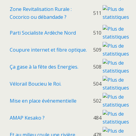
Zone Revitalisation Rurale :
511
Cocorico ou débandade ?
Parti Socialiste Ardèche Nord
510
Coupure internet et fibre optique.
509
Ça gase à la fête des Energies.
508
Vélorail Boucieu le Roi.
504
Mise en place événementielle
502
AMAP Kesako ?
484
Et au milieu coule une rivière.
478