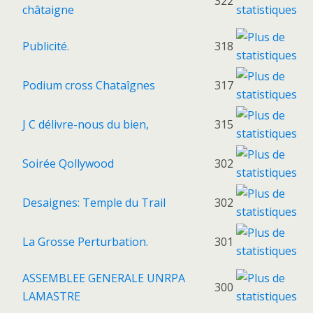
322
châtaigne
Publicité.
318
Podium cross Chataîgnes
317
J C délivre-nous du bien,
315
Soirée Qollywood
302
Desaignes: Temple du Trail
302
La Grosse Perturbation.
301
ASSEMBLEE GENERALE UNRPA
300
LAMASTRE