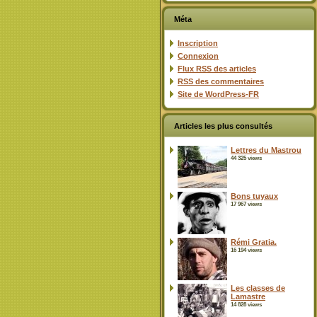
Méta
Inscription
Connexion
Flux
RSS
des articles
RSS
des commentaires
Site de WordPress-FR
Articles les plus consultés
Lettres du Mastrou
44 325 views
Bons tuyaux
17 967 views
Rémi Gratia.
16 194 views
Les classes de
Lamastre
14 828 views