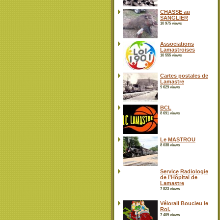
CHASSE au
SANGLIER
10 975 views
Associations
Lamastroises
10 555 views
Cartes postales de
Lamastre
9 629 views
BCL
8 691 views
Le MASTROU
8 038 views
Service Radiologie
de l’Hôpital de
Lamastre
7 823 views
Vélorail Boucieu le
Roi.
7 409 views