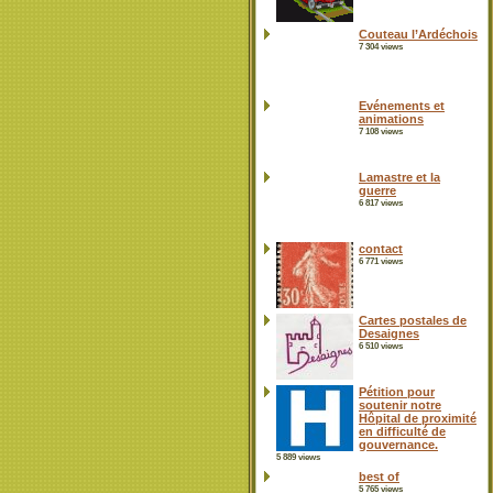
Couteau l’Ardéchois
7 304 views
Evénements et
animations
7 108 views
Lamastre et la
guerre
6 817 views
contact
6 771 views
Cartes postales de
Desaignes
6 510 views
Pétition pour
soutenir notre
Hôpital de proximité
en difficulté de
gouvernance.
5 889 views
best of
5 765 views