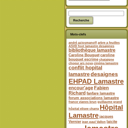
Mots-clefs
andré aziosmanoff
arbre a feuilles
ASVD foot lamastre desaignes
bibliothèque lamastre
Caroline Bouquet
caroline
bouquet escrime
chataigne
choeur ars nova
cinéma lamastre
conflit hopital
desaignes
lamastre
EHPAD Lamastre
encour'age
Fabien
Richard
fanfare lamastre
forum associations lamastre
france vianes brun
guillaume grand
Hôpital
hôpital elisee charra
Lamastre
jacques
Vernier
laicite
jean paul Vallon