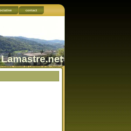
ociative
contact
Lamastre.net
Actualités, Histoire de Lamastre et de l'Ardèche