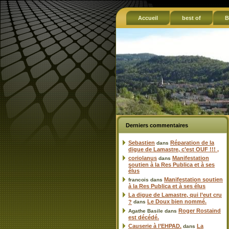
Accueil
best of
B
Derniers commentaires
Sebastien
Réparation de la
dans
digue de Lamastre, c’est OUF !!! ,
coriolanus
Manifestation
dans
soutien à la Res Publica et à ses
élus
Manifestation soutien
francois
dans
à la Res Publica et à ses élus
La digue de Lamastre, qui l’eut cru
Le Doux bien nommé.
?
dans
Roger Rostaind
Agathe Basile
dans
est décédé.
Causerie à l’EHPAD.
La
dans