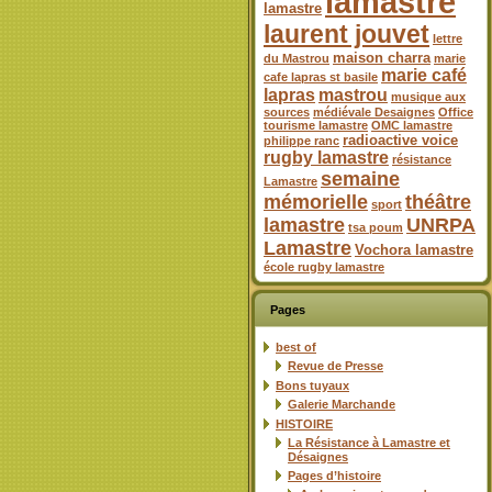
lamastre
lamastre
laurent jouvet
lettre
maison charra
du Mastrou
marie
marie café
cafe lapras st basile
lapras
mastrou
musique aux
sources
médiévale Desaignes
Office
tourisme lamastre
OMC lamastre
radioactive voice
philippe ranc
rugby lamastre
résistance
semaine
Lamastre
mémorielle
théâtre
sport
lamastre
UNRPA
tsa poum
Lamastre
Vochora lamastre
école rugby lamastre
Pages
best of
Revue de Presse
Bons tuyaux
Galerie Marchande
HISTOIRE
La Résistance à Lamastre et
Désaignes
Pages d’histoire