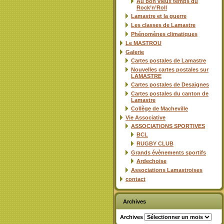
Au bon vieux temps du
Rock’n’Roll
Lamastre et la guerre
Les classes de Lamastre
Phénomènes climatiques
Le MASTROU
Galerie
Cartes postales de Lamastre
Nouvelles cartes postales sur
LAMASTRE
Cartes postales de Desaignes
Cartes postales du canton de
Lamastre
Collège de Macheville
Vie Associative
ASSOCIATIONS SPORTIVES
BCL
RUGBY CLUB
Grands évènements sportifs
Ardechoise
Associations Lamastroises
contact
Archives
Archives