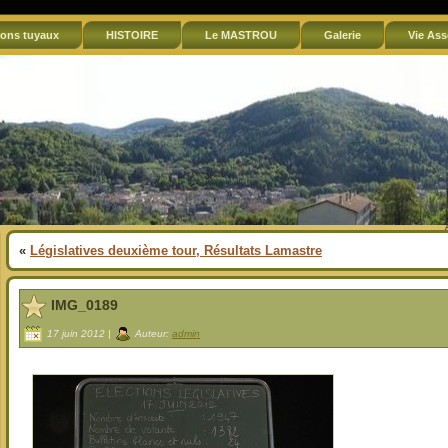
ons tuyaux
HISTOIRE
Le MASTROU
Galerie
Vie Ass
«
Législatives deuxième tour, Résultats Lamastre
IMG_0189
17 juin 2012 |
Auteur:
admin