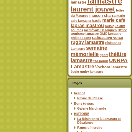
lamastre
lamastre
laurent jouvet
lettre
maison charra
du Mastrou
marie
marie café
cafe lapras st basile
lapras
mastrou
musique aux
sources
médiévale Desaignes
Office
tourisme lamastre
OMC lamastre
radioactive voice
philippe ranc
rugby lamastre
résistance
semaine
Lamastre
mémorielle
théâtre
sport
lamastre
UNRPA
tsa poum
Lamastre
Vochora lamastre
école rugby lamastre
Pages
best of
Revue de Presse
Bons tuyaux
Galerie Marchande
HISTOIRE
La Résistance à Lamastre et
Désaignes
Pages d’histoire