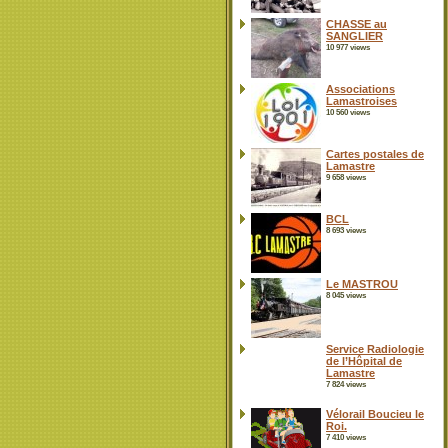
CHASSE au
SANGLIER
10 977 views
Associations
Lamastroises
10 560 views
Cartes postales de
Lamastre
9 658 views
BCL
8 693 views
Le MASTROU
8 045 views
Service Radiologie
de l’Hôpital de
Lamastre
7 824 views
Vélorail Boucieu le
Roi.
7 410 views