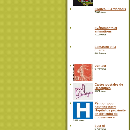
Couteau l’Ardéchois
7 305 views
Evénements et
animations
7 114 views
Lamastre et la
guerre
6 817 views
contact
6 774 views
Cartes postales de
Desaignes
6 524 views
Pétition pour
soutenir notre
Hôpital de proximité
en difficulté de
gouvernance.
5 891 views
best of
5 769 views