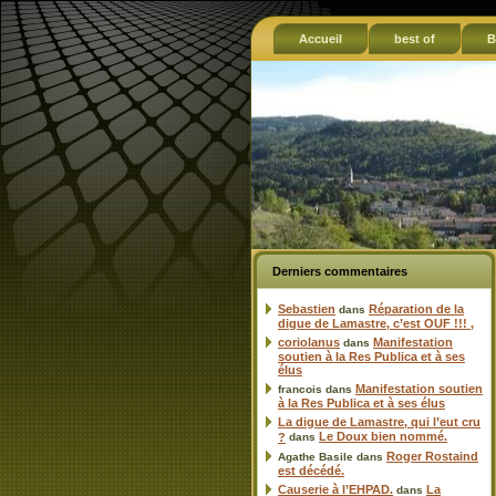
Accueil
best of
B
Derniers commentaires
Sebastien
Réparation de la
dans
digue de Lamastre, c’est OUF !!! ,
coriolanus
Manifestation
dans
soutien à la Res Publica et à ses
élus
Manifestation soutien
francois
dans
à la Res Publica et à ses élus
La digue de Lamastre, qui l’eut cru
Le Doux bien nommé.
?
dans
Roger Rostaind
Agathe Basile
dans
est décédé.
Causerie à l’EHPAD.
La
dans