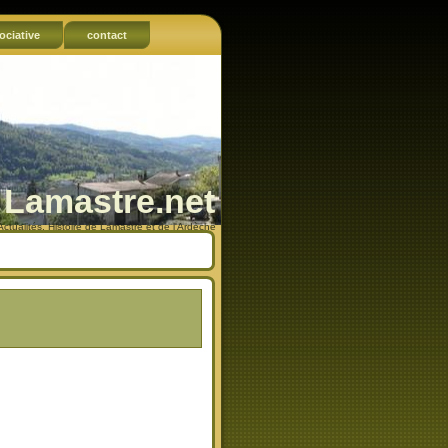
ociative
contact
Lamastre.net
Actualités, Histoire de Lamastre et de l'Ardèche