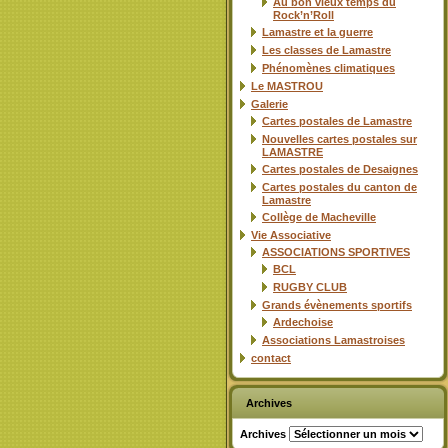
Au bon vieux temps du
Rock’n’Roll
Lamastre et la guerre
Les classes de Lamastre
Phénomènes climatiques
Le MASTROU
Galerie
Cartes postales de Lamastre
Nouvelles cartes postales sur
LAMASTRE
Cartes postales de Desaignes
Cartes postales du canton de
Lamastre
Collège de Macheville
Vie Associative
ASSOCIATIONS SPORTIVES
BCL
RUGBY CLUB
Grands évènements sportifs
Ardechoise
Associations Lamastroises
contact
Archives
Archives