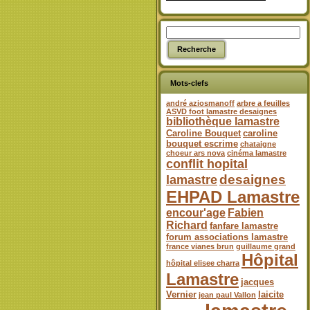
Mots-clefs
andré aziosmanoff
arbre a feuilles
ASVD foot lamastre desaignes
bibliothèque lamastre
Caroline Bouquet
caroline
bouquet escrime
chataigne
choeur ars nova
cinéma lamastre
conflit hopital
desaignes
lamastre
EHPAD Lamastre
encour'age
Fabien
Richard
fanfare lamastre
forum associations lamastre
france vianes brun
guillaume grand
Hôpital
hôpital elisee charra
Lamastre
jacques
Vernier
laicite
jean paul Vallon