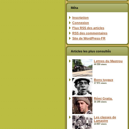
Méta
Inscription
Connexion
Flux
RSS
des articles
RSS
des commentaires
Site de WordPress-FR
Articles les plus consultés
Lettres du Mastrou
44 330 views
Bons tuyaux
17 971 views
Rémi Gratia.
16 195 views
Les classes de
Lamastre
14 837 views