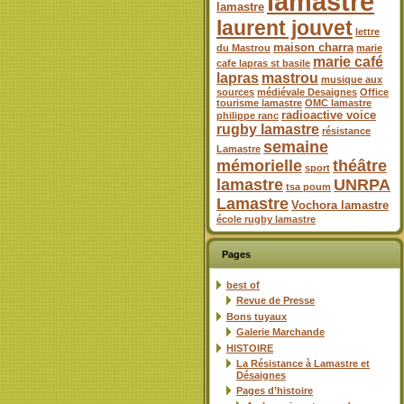
lamastre
lamastre
laurent jouvet
lettre
maison charra
du Mastrou
marie
marie café
cafe lapras st basile
lapras
mastrou
musique aux
sources
médiévale Desaignes
Office
tourisme lamastre
OMC lamastre
radioactive voice
philippe ranc
rugby lamastre
résistance
semaine
Lamastre
mémorielle
théâtre
sport
lamastre
UNRPA
tsa poum
Lamastre
Vochora lamastre
école rugby lamastre
Pages
best of
Revue de Presse
Bons tuyaux
Galerie Marchande
HISTOIRE
La Résistance à Lamastre et
Désaignes
Pages d’histoire