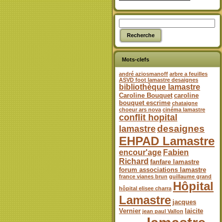
Mots-clefs
andré aziosmanoff
arbre a feuilles
ASVD foot lamastre desaignes
bibliothèque lamastre
Caroline Bouquet
caroline
bouquet escrime
chataigne
choeur ars nova
cinéma lamastre
conflit hopital
desaignes
lamastre
EHPAD Lamastre
encour'age
Fabien
Richard
fanfare lamastre
forum associations lamastre
france vianes brun
guillaume grand
Hôpital
hôpital elisee charra
Lamastre
jacques
Vernier
laicite
jean paul Vallon