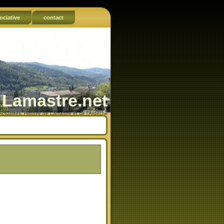
ociative
contact
Lamastre.net
Actualités, Histoire de Lamastre et de l'Ardèche