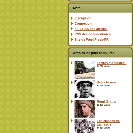
Méta
Inscription
Connexion
Flux
RSS
des articles
RSS
des commentaires
Site de WordPress-FR
Articles les plus consultés
Lettres du Mastrou
44 326 views
Bons tuyaux
17 968 views
Rémi Gratia.
16 195 views
Les classes de
Lamastre
14 830 views