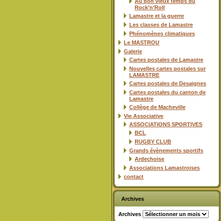
Au bon vieux temps du
Rock’n’Roll
Lamastre et la guerre
Les classes de Lamastre
Phénomènes climatiques
Le MASTROU
Galerie
Cartes postales de Lamastre
Nouvelles cartes postales sur
LAMASTRE
Cartes postales de Desaignes
Cartes postales du canton de
Lamastre
Collège de Macheville
Vie Associative
ASSOCIATIONS SPORTIVES
BCL
RUGBY CLUB
Grands évènements sportifs
Ardechoise
Associations Lamastroises
contact
Archives
Archives