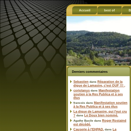
Accueil
best of
B
Derniers commentaires
Sebastien
Réparation de la
dans
digue de Lamastre, c’est OUF !!! ,
coriolanus
Manifestation
dans
soutien à la Res Publica et à ses
élus
Manifestation soutien
francois
dans
à la Res Publica et à ses élus
La digue de Lamastre, qui l’eut cru
Le Doux bien nommé.
?
dans
Roger Rostaind
Agathe Basile
dans
est décédé.
Causerie à l’EHPAD.
La
dans