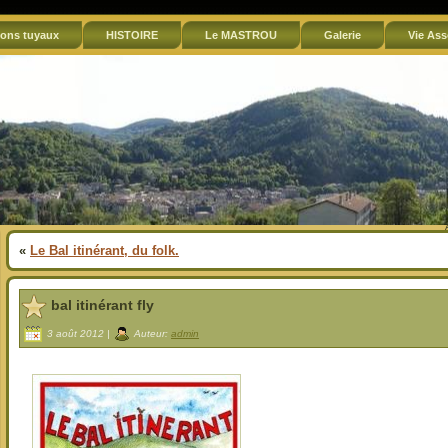
ons tuyaux
HISTOIRE
Le MASTROU
Galerie
Vie Ass
«
Le Bal itinérant, du folk.
bal itinérant fly
3 août 2012 |
Auteur:
admin