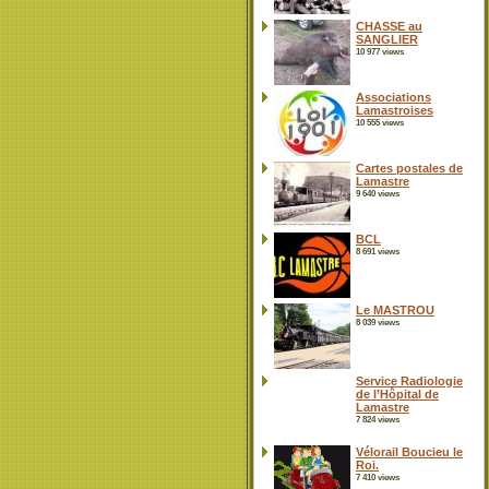
CHASSE au
SANGLIER
10 977 views
Associations
Lamastroises
10 555 views
Cartes postales de
Lamastre
9 640 views
BCL
8 691 views
Le MASTROU
8 039 views
Service Radiologie
de l’Hôpital de
Lamastre
7 824 views
Vélorail Boucieu le
Roi.
7 410 views