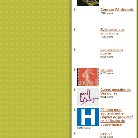
Couteau l’Ardéchois
7 305 views
Evénements et
animations
7 109 views
Lamastre et la
guerre
6 817 views
contact
6 772 views
Cartes postales de
Desaignes
6 511 views
Pétition pour
soutenir notre
Hôpital de proximité
en difficulté de
gouvernance.
5 890 views
best of
5 766 views