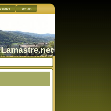
ociative
contact
Lamastre.net
Actualités, Histoire de Lamastre et de l'Ardèche