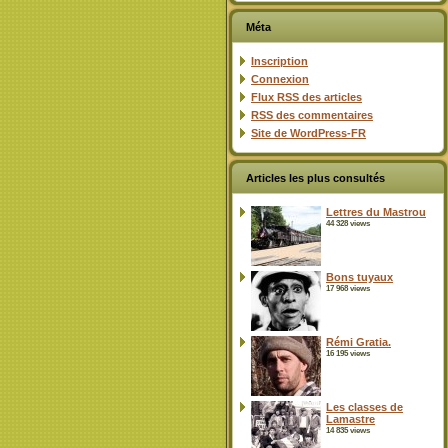
Méta
Inscription
Connexion
Flux
RSS
des articles
RSS
des commentaires
Site de WordPress-FR
Articles les plus consultés
Lettres du Mastrou
44 328 views
Bons tuyaux
17 968 views
Rémi Gratia.
16 195 views
Les classes de
Lamastre
14 835 views