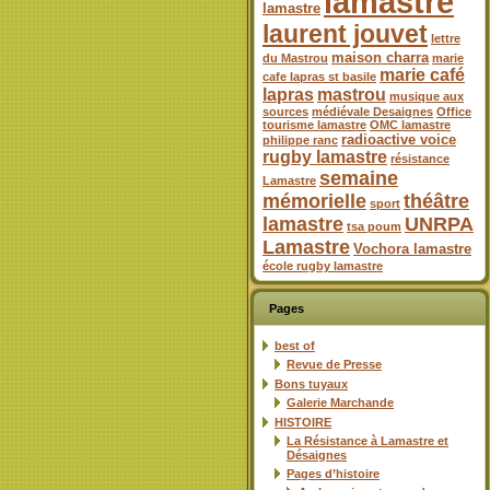
lamastre
lamastre
laurent jouvet
lettre
maison charra
du Mastrou
marie
marie café
cafe lapras st basile
lapras
mastrou
musique aux
sources
médiévale Desaignes
Office
tourisme lamastre
OMC lamastre
radioactive voice
philippe ranc
rugby lamastre
résistance
semaine
Lamastre
mémorielle
théâtre
sport
lamastre
UNRPA
tsa poum
Lamastre
Vochora lamastre
école rugby lamastre
Pages
best of
Revue de Presse
Bons tuyaux
Galerie Marchande
HISTOIRE
La Résistance à Lamastre et
Désaignes
Pages d’histoire