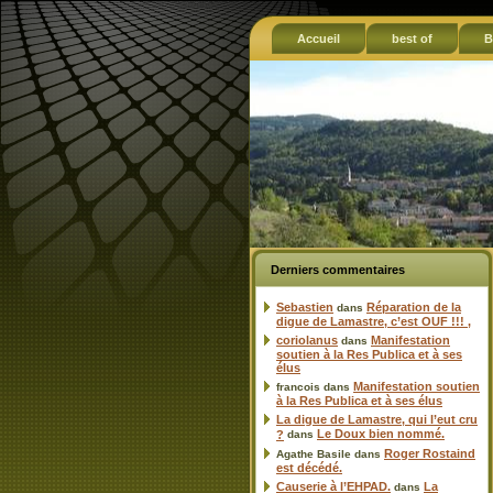
Accueil
best of
B
Derniers commentaires
Sebastien
Réparation de la
dans
digue de Lamastre, c’est OUF !!! ,
coriolanus
Manifestation
dans
soutien à la Res Publica et à ses
élus
Manifestation soutien
francois
dans
à la Res Publica et à ses élus
La digue de Lamastre, qui l’eut cru
Le Doux bien nommé.
?
dans
Roger Rostaind
Agathe Basile
dans
est décédé.
Causerie à l’EHPAD.
La
dans