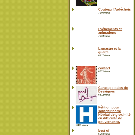
Couteau l’Ardéchois
7 305 views
Evénements et
animations
7 110 views
Lamastre et la
guerre
6 817 views
contact
6 772 views
Cartes postales de
Desaignes
6 512 views
Pétition pour
soutenir notre
Hôpital de proximité
en difficulté de
gouvernance.
5 890 views
best of
5 768 views