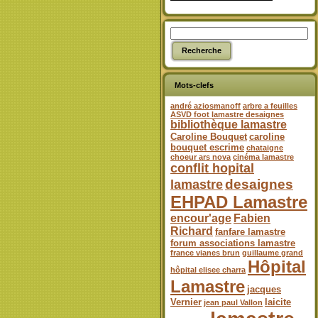
Mots-clefs
andré aziosmanoff
arbre a feuilles
ASVD foot lamastre desaignes
bibliothèque lamastre
Caroline Bouquet
caroline
bouquet escrime
chataigne
choeur ars nova
cinéma lamastre
conflit hopital
desaignes
lamastre
EHPAD Lamastre
encour'age
Fabien
Richard
fanfare lamastre
forum associations lamastre
france vianes brun
guillaume grand
Hôpital
hôpital elisee charra
Lamastre
jacques
Vernier
laicite
jean paul Vallon