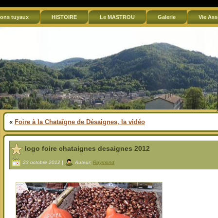
ons tuyaux
HISTOIRE
Le MASTROU
Galerie
Vie Ass
«
Foire à la Chataîgne de Désaignes, la vidéo
logo foire chataignes desaignes 2012
23 octobre 2012 |
Auteur:
Raymond