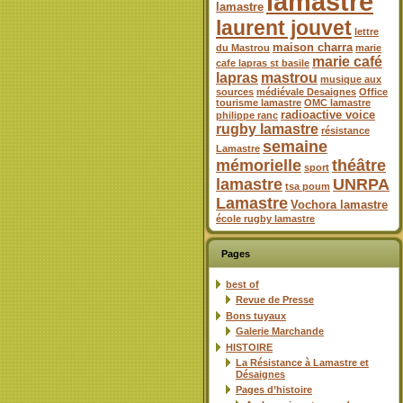
lamastre
lamastre
laurent jouvet
lettre
maison charra
du Mastrou
marie
marie café
cafe lapras st basile
lapras
mastrou
musique aux
sources
médiévale Desaignes
Office
tourisme lamastre
OMC lamastre
radioactive voice
philippe ranc
rugby lamastre
résistance
semaine
Lamastre
mémorielle
théâtre
sport
lamastre
UNRPA
tsa poum
Lamastre
Vochora lamastre
école rugby lamastre
Pages
best of
Revue de Presse
Bons tuyaux
Galerie Marchande
HISTOIRE
La Résistance à Lamastre et
Désaignes
Pages d’histoire