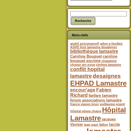
Mots-clefs
andré aziosmanoff
arbre a feuilles
ASVD foot lamastre desaignes
bibliothèque lamastre
Caroline Bouquet
caroline
bouquet escrime
chataigne
choeur ars nova
cinéma lamastre
conflit hopital
desaignes
lamastre
EHPAD Lamastre
encour'age
Fabien
Richard
fanfare lamastre
forum associations lamastre
france vianes brun
guillaume grand
Hôpital
hôpital elisee charra
Lamastre
jacques
Vernier
laicite
jean paul Vallon