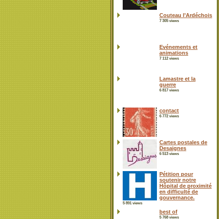
Couteau l’Ardéchois
7 305 views
Evénements et
animations
7 112 views
Lamastre et la
guerre
6 817 views
contact
6 772 views
Cartes postales de
Desaignes
6 513 views
Pétition pour
soutenir notre
Hôpital de proximité
en difficulté de
gouvernance.
5 891 views
best of
5 768 views