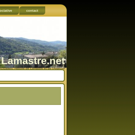
ociative
contact
Lamastre.net
Actualités, Histoire de Lamastre et de l'Ardèche