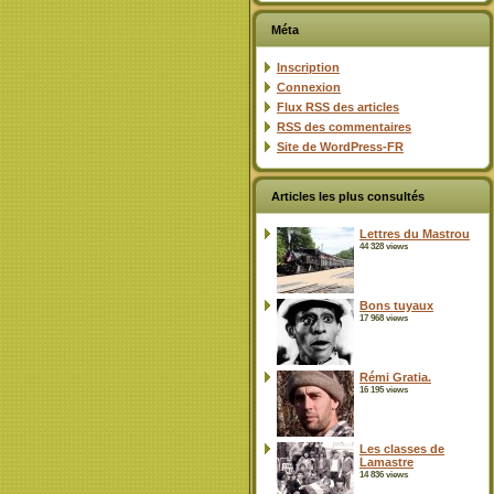
Méta
Inscription
Connexion
Flux
RSS
des articles
RSS
des commentaires
Site de WordPress-FR
Articles les plus consultés
Lettres du Mastrou
44 328 views
Bons tuyaux
17 968 views
Rémi Gratia.
16 195 views
Les classes de
Lamastre
14 836 views