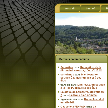
Accueil
best of
B
Derniers commentaires
Sebastien
Réparation de la
dans
digue de Lamastre, c’est OUF !!! ,
coriolanus
Manifestation
dans
soutien à la Res Publica et à ses
élus
Manifestation soutien
francois
dans
à la Res Publica et à ses élus
La digue de Lamastre, qui l’eut cru
Le Doux bien nommé.
?
dans
Roger Rostaind
Agathe Basile
dans
est décédé.
Causerie à l’EHPAD.
La
dans