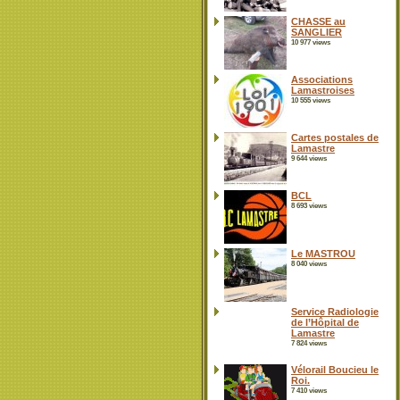
CHASSE au
SANGLIER
10 977 views
Associations
Lamastroises
10 555 views
Cartes postales de
Lamastre
9 644 views
BCL
8 693 views
Le MASTROU
8 040 views
Service Radiologie
de l’Hôpital de
Lamastre
7 824 views
Vélorail Boucieu le
Roi.
7 410 views