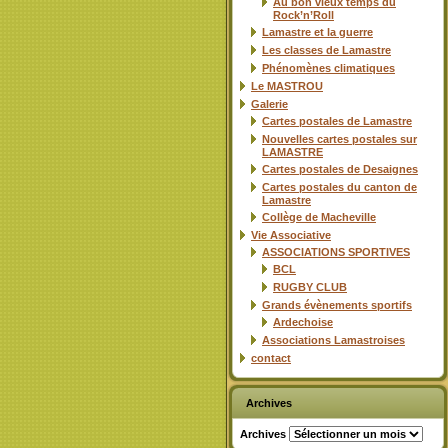
Au bon vieux temps du
Rock’n’Roll
Lamastre et la guerre
Les classes de Lamastre
Phénomènes climatiques
Le MASTROU
Galerie
Cartes postales de Lamastre
Nouvelles cartes postales sur
LAMASTRE
Cartes postales de Desaignes
Cartes postales du canton de
Lamastre
Collège de Macheville
Vie Associative
ASSOCIATIONS SPORTIVES
BCL
RUGBY CLUB
Grands évènements sportifs
Ardechoise
Associations Lamastroises
contact
Archives
Archives