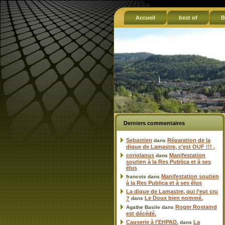
Accueil
best of
B
Derniers commentaires
Sebastien
Réparation de la
dans
digue de Lamastre, c’est OUF !!! ,
coriolanus
Manifestation
dans
soutien à la Res Publica et à ses
élus
Manifestation soutien
francois
dans
à la Res Publica et à ses élus
La digue de Lamastre, qui l’eut cru
Le Doux bien nommé.
?
dans
Roger Rostaind
Agathe Basile
dans
est décédé.
Causerie à l’EHPAD.
La
dans