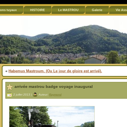
ons tuyaux
HISTOIRE
Le MASTROU
Galerie
Vie Ass
«
Habemus Mastroum. (Ou Le jour de gloire est arrivé).
arrivée mastrou badge voyage inaugural
2 juillet 2013 |
Auteur:
Raymond