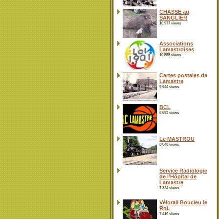
CHASSE au
SANGLIER
10 977 views
Associations
Lamastroises
10 555 views
Cartes postales de
Lamastre
9 644 views
BCL
8 693 views
Le MASTROU
8 040 views
Service Radiologie
de l’Hôpital de
Lamastre
7 824 views
Vélorail Boucieu le
Roi.
7 410 views