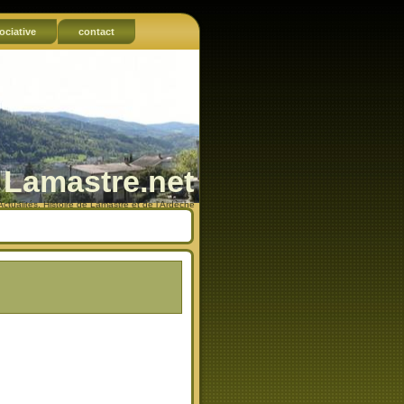
ociative
contact
Lamastre.net
Actualités, Histoire de Lamastre et de l'Ardèche