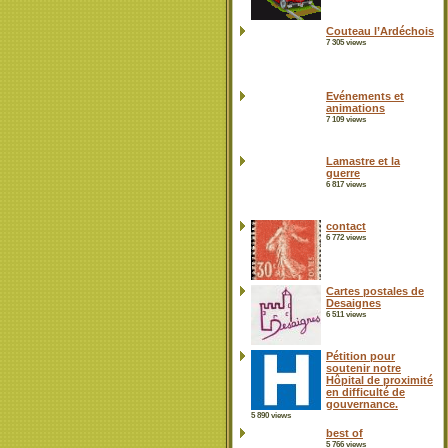
Couteau l’Ardéchois
7 305 views
Evénements et
animations
7 109 views
Lamastre et la
guerre
6 817 views
contact
6 772 views
Cartes postales de
Desaignes
6 511 views
Pétition pour
soutenir notre
Hôpital de proximité
en difficulté de
gouvernance.
5 890 views
best of
5 766 views