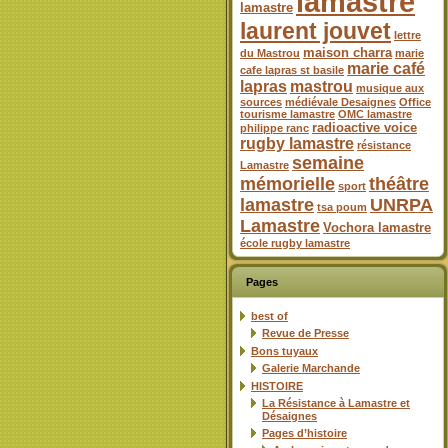
lamastre
lamastre
laurent jouvet
lettre
maison charra
du Mastrou
marie
marie café
cafe lapras st basile
lapras
mastrou
musique aux
sources
médiévale Desaignes
Office
tourisme lamastre
OMC lamastre
radioactive voice
philippe ranc
rugby lamastre
résistance
semaine
Lamastre
mémorielle
théâtre
sport
lamastre
UNRPA
tsa poum
Lamastre
Vochora lamastre
école rugby lamastre
Pages
best of
Revue de Presse
Bons tuyaux
Galerie Marchande
HISTOIRE
La Résistance à Lamastre et
Désaignes
Pages d’histoire