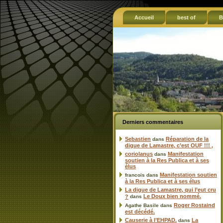
Accueil
best of
B
Derniers commentaires
Sebastien
Réparation de la
dans
digue de Lamastre, c’est OUF !!! ,
coriolanus
Manifestation
dans
soutien à la Res Publica et à ses
élus
Manifestation soutien
francois
dans
à la Res Publica et à ses élus
La digue de Lamastre, qui l’eut cru
Le Doux bien nommé.
?
dans
Roger Rostaind
Agathe Basile
dans
est décédé.
Causerie à l’EHPAD.
La
dans