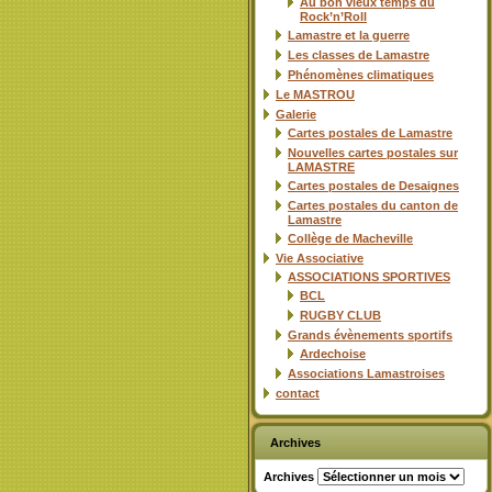
Au bon vieux temps du
Rock’n’Roll
Lamastre et la guerre
Les classes de Lamastre
Phénomènes climatiques
Le MASTROU
Galerie
Cartes postales de Lamastre
Nouvelles cartes postales sur
LAMASTRE
Cartes postales de Desaignes
Cartes postales du canton de
Lamastre
Collège de Macheville
Vie Associative
ASSOCIATIONS SPORTIVES
BCL
RUGBY CLUB
Grands évènements sportifs
Ardechoise
Associations Lamastroises
contact
Archives
Archives