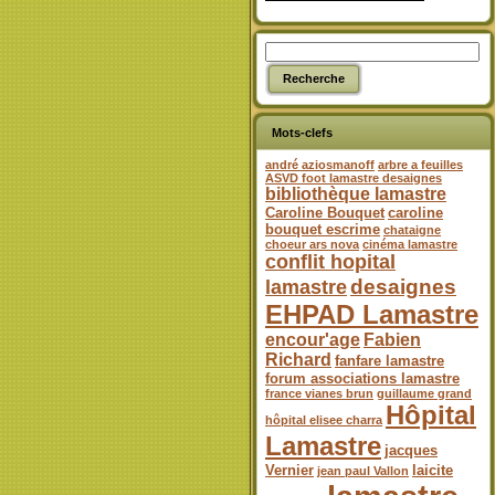
Mots-clefs
andré aziosmanoff
arbre a feuilles
ASVD foot lamastre desaignes
bibliothèque lamastre
Caroline Bouquet
caroline
bouquet escrime
chataigne
choeur ars nova
cinéma lamastre
conflit hopital
desaignes
lamastre
EHPAD Lamastre
encour'age
Fabien
Richard
fanfare lamastre
forum associations lamastre
france vianes brun
guillaume grand
Hôpital
hôpital elisee charra
Lamastre
jacques
Vernier
laicite
jean paul Vallon