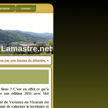
ociative
contact
Lamastre.net
Actualités, Histoire de Lamastre et de l'Ardèche
ise par une équipe de déjantés.
»
liens ? C’est en effet ce qu’à
 de son édition 2011 avec 164
ne de Vernoux-en-Vivarais est
et de valoriser le territoire et