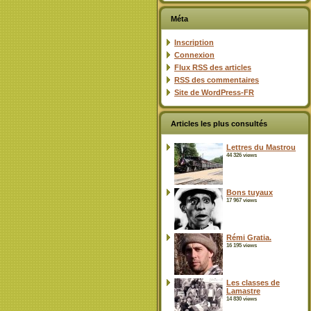
Méta
Inscription
Connexion
Flux
RSS
des articles
RSS
des commentaires
Site de WordPress-FR
Articles les plus consultés
Lettres du Mastrou
44 326 views
Bons tuyaux
17 967 views
Rémi Gratia.
16 195 views
Les classes de
Lamastre
14 830 views