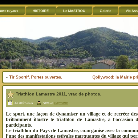
ons tuyaux
HISTOIRE
Le MASTROU
Galerie
Vie Ass
«
Tir Sportif, Portes ouvertes.
Qollywood: la Mairie pr
Triathlon Lamastre 2011, vrac de photos.
18 août 2011 |
Auteur:
Raymond
Le sport, une façon de dynamiser un village et de recréer des 
brillamment illustré le triathlon de Lamastre, à l’occasion
participants.
Le triathlon du Pays de Lama
stre, co-organisé avec la commu
l’une des manifestations estivales marquantes du village qui perm