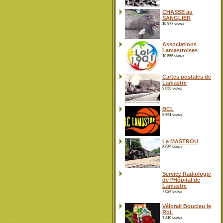
CHASSE au
SANGLIER
10 977 views
Associations
Lamastroises
10 555 views
Cartes postales de
Lamastre
9 636 views
BCL
8 691 views
Le MASTROU
8 039 views
Service Radiologie
de l’Hôpital de
Lamastre
7 824 views
Vélorail Boucieu le
Roi.
7 410 views