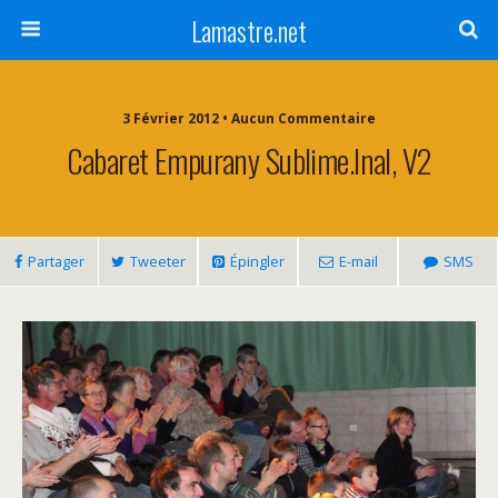
Lamastre.net
3 Février 2012 • Aucun Commentaire
Cabaret Empurany Sublime.inal, V2
Partager
Tweeter
Épingler
E-mail
SMS