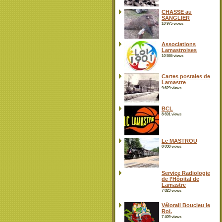
CHASSE au
SANGLIER
10 975 views
Associations
Lamastroises
10 555 views
Cartes postales de
Lamastre
9 629 views
BCL
8 691 views
Le MASTROU
8 038 views
Service Radiologie
de l’Hôpital de
Lamastre
7 823 views
Vélorail Boucieu le
Roi.
7 409 views