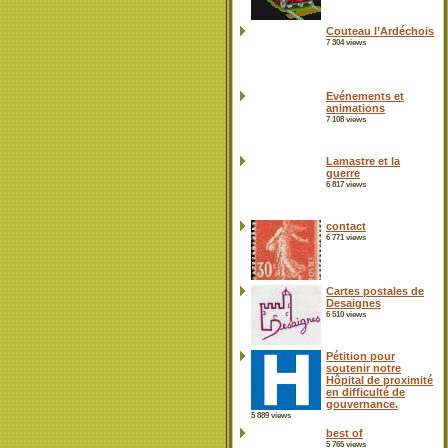
Couteau l’Ardéchois
7 304 views
Evénements et
animations
7 108 views
Lamastre et la
guerre
6 817 views
contact
6 771 views
Cartes postales de
Desaignes
6 510 views
Pétition pour
soutenir notre
Hôpital de proximité
en difficulté de
gouvernance.
5 889 views
best of
5 765 views