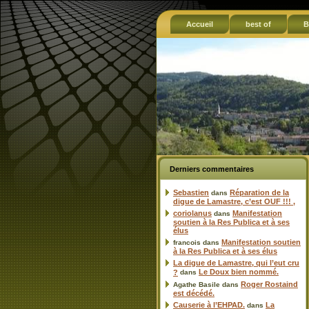
Accueil
best of
B
Derniers commentaires
Sebastien
Réparation de la
dans
digue de Lamastre, c’est OUF !!! ,
coriolanus
Manifestation
dans
soutien à la Res Publica et à ses
élus
Manifestation soutien
francois
dans
à la Res Publica et à ses élus
La digue de Lamastre, qui l’eut cru
Le Doux bien nommé.
?
dans
Roger Rostaind
Agathe Basile
dans
est décédé.
Causerie à l’EHPAD.
La
dans