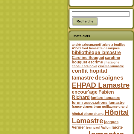
Mots-clefs
andré aziosmanoff
arbre a feuilles
ASVD foot lamastre desaignes
bibliothèque lamastre
Caroline Bouquet
caroline
bouquet escrime
chataigne
choeur ars nova
cinéma lamastre
conflit hopital
desaignes
lamastre
EHPAD Lamastre
encour'age
Fabien
Richard
fanfare lamastre
forum associations lamastre
france vianes brun
guillaume grand
Hôpital
hôpital elisee charra
Lamastre
jacques
Vernier
laicite
jean paul Vallon