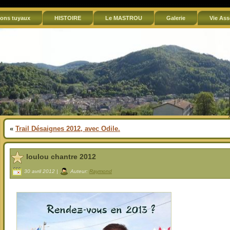
ons tuyaux
HISTOIRE
Le MASTROU
Galerie
Vie Ass
«
Trail Désaignes 2012, avec Odile.
loulou chantre 2012
30 avril 2012 |
Auteur:
Raymond