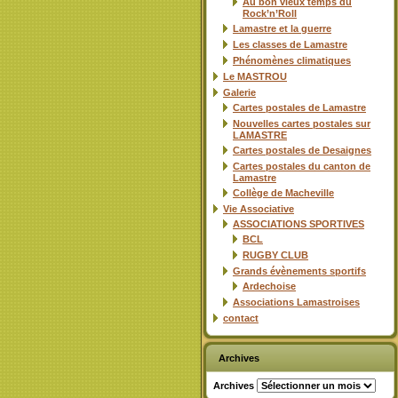
Au bon vieux temps du
Rock’n’Roll
Lamastre et la guerre
Les classes de Lamastre
Phénomènes climatiques
Le MASTROU
Galerie
Cartes postales de Lamastre
Nouvelles cartes postales sur
LAMASTRE
Cartes postales de Desaignes
Cartes postales du canton de
Lamastre
Collège de Macheville
Vie Associative
ASSOCIATIONS SPORTIVES
BCL
RUGBY CLUB
Grands évènements sportifs
Ardechoise
Associations Lamastroises
contact
Archives
Archives