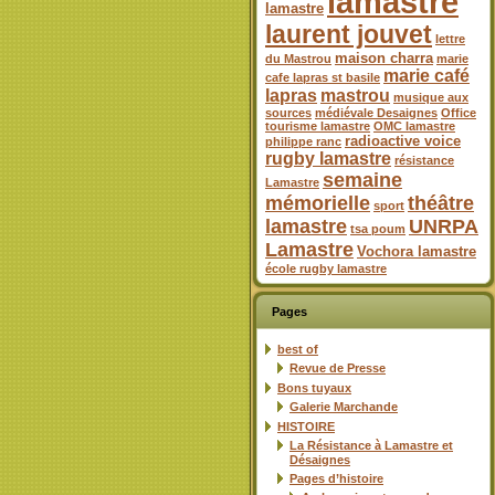
lamastre
lamastre
laurent jouvet
lettre
maison charra
du Mastrou
marie
marie café
cafe lapras st basile
lapras
mastrou
musique aux
sources
médiévale Desaignes
Office
tourisme lamastre
OMC lamastre
radioactive voice
philippe ranc
rugby lamastre
résistance
semaine
Lamastre
mémorielle
théâtre
sport
lamastre
UNRPA
tsa poum
Lamastre
Vochora lamastre
école rugby lamastre
Pages
best of
Revue de Presse
Bons tuyaux
Galerie Marchande
HISTOIRE
La Résistance à Lamastre et
Désaignes
Pages d’histoire