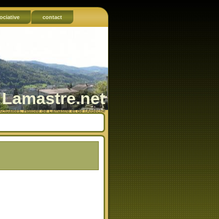
ociative
contact
Lamastre.net
Actualités, Histoire de Lamastre et de l'Ardèche