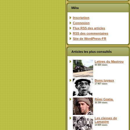
Méta
Inscription
Connexion
Flux
RSS
des articles
RSS
des commentaires
Site de WordPress-FR
Articles les plus consultés
Lettres du Mastrou
44 325 views
Bons tuyaux
17 967 views
Rémi Gratia.
16 194 views
Les classes de
Lamastre
14 829 views