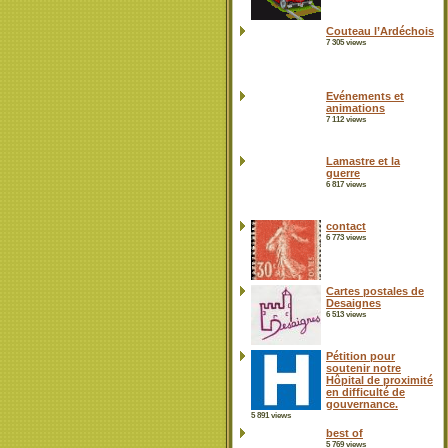
Couteau l’Ardéchois
7 305 views
Evénements et
animations
7 112 views
Lamastre et la
guerre
6 817 views
contact
6 773 views
Cartes postales de
Desaignes
6 513 views
Pétition pour
soutenir notre
Hôpital de proximité
en difficulté de
gouvernance.
5 891 views
best of
5 769 views