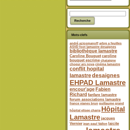
Mots-clefs
andré aziosmanoff
arbre a feuilles
ASVD foot lamastre desaignes
bibliothèque lamastre
Caroline Bouquet
caroline
bouquet escrime
chataigne
choeur ars nova
cinéma lamastre
conflit hopital
desaignes
lamastre
EHPAD Lamastre
encour'age
Fabien
Richard
fanfare lamastre
forum associations lamastre
france vianes brun
guillaume grand
Hôpital
hôpital elisee charra
Lamastre
jacques
Vernier
laicite
jean paul Vallon