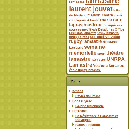
lamastre
lamastre
laurent jouvet
lettre
maison charra
du Mastrou
marie
marie café
cafe lapras st basile
lapras
mastrou
musique aux
sources
médiévale Desaignes
Office
tourisme lamastre
OMC lamastre
radioactive voice
philippe ranc
rugby lamastre
résistance
semaine
Lamastre
mémorielle
théâtre
sport
lamastre
UNRPA
tsa poum
Lamastre
Vochora lamastre
école rugby lamastre
Pages
best of
Revue de Presse
Bons tuyaux
Galerie Marchande
HISTOIRE
La Résistance à Lamastre et
Désaignes
Pages d’histoire