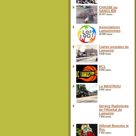
CHASSE au
SANGLIER
10 977 views
Associations
Lamastroises
10 559 views
Cartes postales de
Lamastre
9 649 views
BCL
8 693 views
Le MASTROU
8 041 views
Service Radiologie
de l’Hôpital de
Lamastre
7 824 views
Vélorail Boucieu le
Roi.
7 410 views