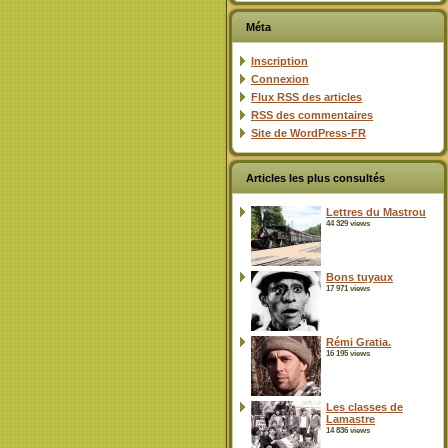
Méta
Inscription
Connexion
Flux
RSS
des articles
RSS
des commentaires
Site de WordPress-FR
Articles les plus consultés
Lettres du Mastrou
44 329 views
Bons tuyaux
17 971 views
Rémi Gratia.
16 195 views
Les classes de
Lamastre
14 836 views