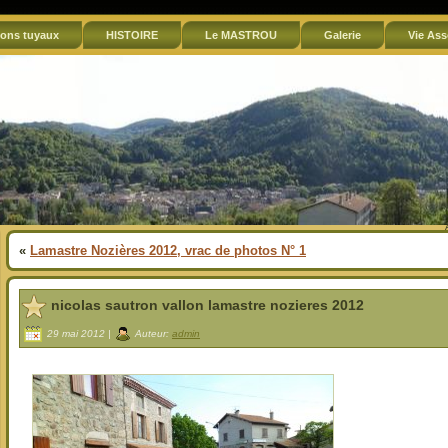
ons tuyaux
HISTOIRE
Le MASTROU
Galerie
Vie Ass
«
Lamastre Nozières 2012, vrac de photos N° 1
nicolas sautron vallon lamastre nozieres 2012
29 mai 2012 |
Auteur:
admin