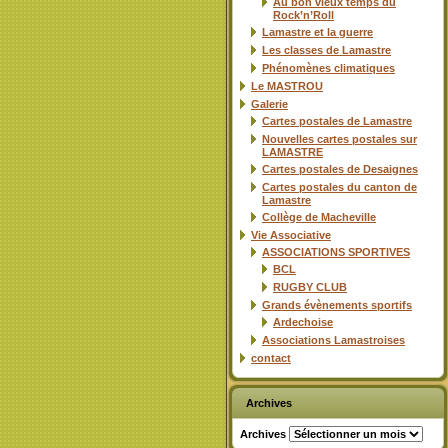
Au bon vieux temps du
Rock’n’Roll
Lamastre et la guerre
Les classes de Lamastre
Phénomènes climatiques
Le MASTROU
Galerie
Cartes postales de Lamastre
Nouvelles cartes postales sur
LAMASTRE
Cartes postales de Desaignes
Cartes postales du canton de
Lamastre
Collège de Macheville
Vie Associative
ASSOCIATIONS SPORTIVES
BCL
RUGBY CLUB
Grands évènements sportifs
Ardechoise
Associations Lamastroises
contact
Archives
Archives