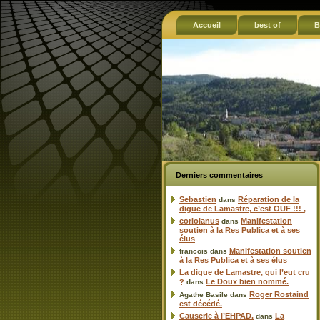
Accueil
best of
B
Derniers commentaires
Sebastien
Réparation de la
dans
digue de Lamastre, c’est OUF !!! ,
coriolanus
Manifestation
dans
soutien à la Res Publica et à ses
élus
Manifestation soutien
francois
dans
à la Res Publica et à ses élus
La digue de Lamastre, qui l’eut cru
Le Doux bien nommé.
?
dans
Roger Rostaind
Agathe Basile
dans
est décédé.
Causerie à l’EHPAD.
La
dans