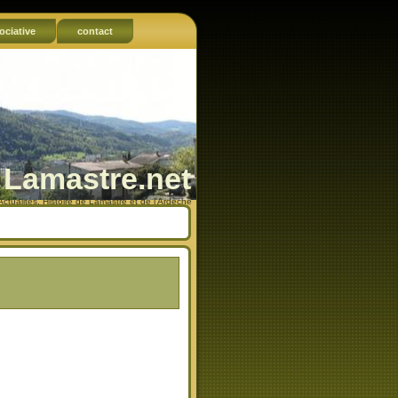
ociative
contact
Lamastre.net
Actualités, Histoire de Lamastre et de l'Ardèche