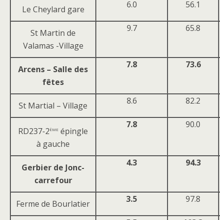
6.0
56.1
Le Cheylard gare
9.7
65.8
St Martin de
Valamas -Village
7.8
73.6
Arcens – Salle des
fêtes
8.6
82.2
St Martial – Village
7.8
90.0
ème
RD237-2
épingle
à gauche
4.3
94.3
Gerbier de Jonc-
carrefour
3.5
97.8
Ferme de Bourlatier