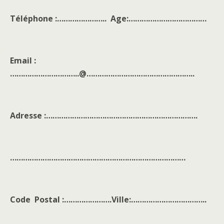
Téléphone :………………….. Age:………………………………
Email :
…………………………..@…………………………………………..
Adresse :…………………………………………………………….
………………………………………………………………………
Code Postal :………………….Ville:……………………………..