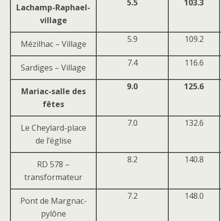
5.5
103.3
Lachamp-Raphael-
village
5.9
109.2
Mézilhac – Village
7.4
116.6
Sardiges – Village
9.0
125.6
Mariac-salle des
fêtes
7.0
132.6
Le Cheylard-place
de l’église
8.2
140.8
RD 578 –
transformateur
7.2
148.0
Pont de Margnac-
pylône