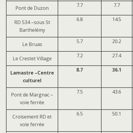
7.7
7.7
Pont de Duzon
6.8
14.5
RD 534 –sous St
Barthelémy
5.7
20.2
Le Bruas
7.2
27.4
Le Crestet Village
8.7
36.1
Lamastre –Centre
culturel
7.5
43.6
Pont de Margnac –
voie ferrée
6.5
50.1
Croisement RD et
voie ferrée