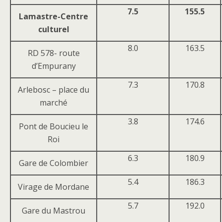
7.5
155.5
Lamastre-Centre
culturel
8.0
163.5
RD 578- route
d’Empurany
7.3
170.8
Arlebosc – place du
marché
3.8
174.6
Pont de Boucieu le
Roi
6.3
180.9
Gare de Colombier
5.4
186.3
Virage de Mordane
5.7
192.0
Gare du Mastrou