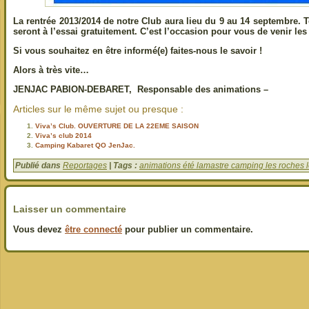
La rentrée 2013/2014 de notre Club aura lieu du 9 au 14 septembre. T
seront à l’essai gratuitement. C’est l’occasion pour vous de venir les t
Si vous souhaitez en être informé(e) faites-nous le savoir !
Alors à très vite…
JENJAC PABION-DEBARET,
Responsable des animations –
Articles sur le même sujet ou presque :
Viva’s Club. OUVERTURE DE LA 22EME SAISON
Viva’s club 2014
Camping Kabaret QO JenJac.
Publié dans
Reportages
| Tags :
animations été lamastre camping les roches le
Laisser un commentaire
Vous devez
être connecté
pour publier un commentaire.