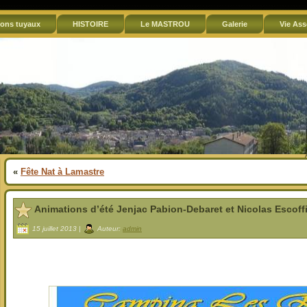
ons tuyaux
HISTOIRE
Le MASTROU
Galerie
Vie Ass
«
Fête Nat à Lamastre
Animations d’été Jenjac Pabion-Debaret et Nicolas Escoffi
15 juillet 2013 |
Auteur:
admin