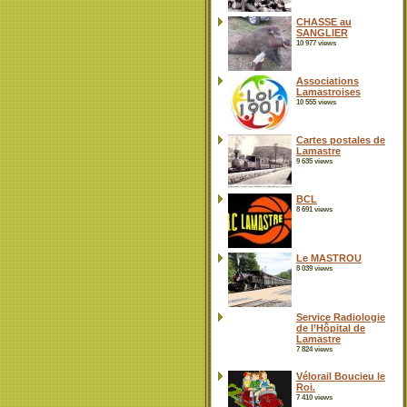
CHASSE au
SANGLIER
10 977 views
Associations
Lamastroises
10 555 views
Cartes postales de
Lamastre
9 635 views
BCL
8 691 views
Le MASTROU
8 039 views
Service Radiologie
de l’Hôpital de
Lamastre
7 824 views
Vélorail Boucieu le
Roi.
7 410 views