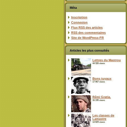
Méta
Inscription
Connexion
Flux
RSS
des articles
RSS
des commentaires
Site de WordPress-FR
Articles les plus consultés
Lettres du Mastrou
44 326 views
Bons tuyaux
17 967 views
Rémi Gratia.
16 195 views
Les classes de
Lamastre
14 829 views