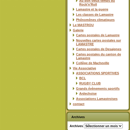
Au bon vieux temps du
Rock’n’Roll
Lamastre et la guerre
Les classes de Lamastre
Phénomènes climatiques
Le MASTROU
Galerie
Cartes postales de Lamastre
Nouvelles cartes postales sur
LAMASTRE
Cartes postales de Desaignes
Cartes postales du canton de
Lamastre
Collège de Macheville
Vie Associative
ASSOCIATIONS SPORTIVES
BCL
RUGBY CLUB
Grands évènements sportifs
Ardechoise
Associations Lamastroises
contact
Archives
Archives