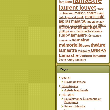
lamastre
lamastre
laurent jouvet
lettre
maison charra
du Mastrou
marie
marie café
cafe lapras st basile
lapras
mastrou
musique aux
sources
médiévale Desaignes
Office
tourisme lamastre
OMC lamastre
radioactive voice
philippe ranc
rugby lamastre
résistance
semaine
Lamastre
mémorielle
théâtre
sport
lamastre
UNRPA
tsa poum
Lamastre
Vochora lamastre
école rugby lamastre
Pages
best of
Revue de Presse
Bons tuyaux
Galerie Marchande
HISTOIRE
La Résistance à Lamastre et
Désaignes
Pages d’histoire