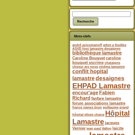
Mots-clefs
andré aziosmanoff
arbre a feuilles
ASVD foot lamastre desaignes
bibliothèque lamastre
Caroline Bouquet
caroline
bouquet escrime
chataigne
choeur ars nova
cinéma lamastre
conflit hopital
desaignes
lamastre
EHPAD Lamastre
encour'age
Fabien
Richard
fanfare lamastre
forum associations lamastre
france vianes brun
guillaume grand
Hôpital
hôpital elisee charra
Lamastre
jacques
Vernier
laicite
jean paul Vallon