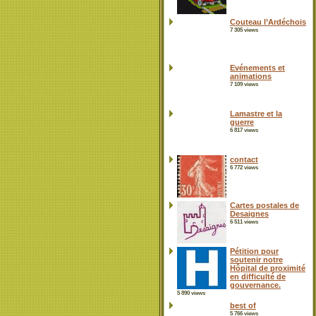
Couteau l’Ardéchois
7 305 views
Evénements et
animations
7 109 views
Lamastre et la
guerre
6 817 views
contact
6 772 views
Cartes postales de
Desaignes
6 511 views
Pétition pour
soutenir notre
Hôpital de proximité
en difficulté de
gouvernance.
5 890 views
best of
5 766 views