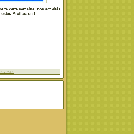
oute cette semaine, nos activités
ester. Profitez-en !
 crestet.