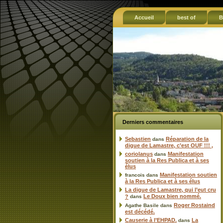
Accueil
best of
B
Derniers commentaires
Sebastien
Réparation de la
dans
digue de Lamastre, c’est OUF !!! ,
coriolanus
Manifestation
dans
soutien à la Res Publica et à ses
élus
Manifestation soutien
francois
dans
à la Res Publica et à ses élus
La digue de Lamastre, qui l’eut cru
Le Doux bien nommé.
?
dans
Roger Rostaind
Agathe Basile
dans
est décédé.
Causerie à l’EHPAD.
La
dans