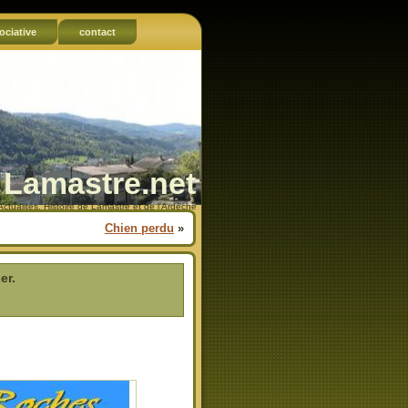
ociative
contact
Lamastre.net
Actualités, Histoire de Lamastre et de l'Ardèche
Chien perdu
»
er.