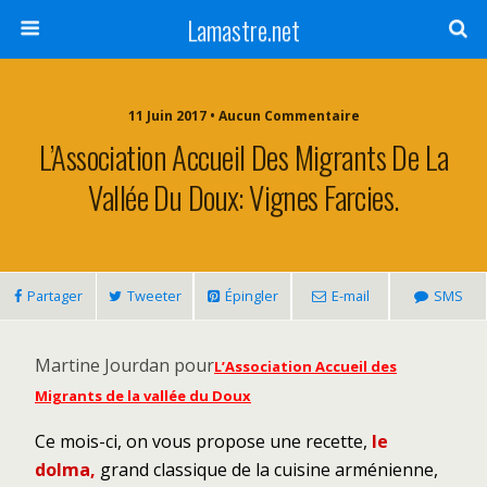
Lamastre.net
11 Juin 2017 • Aucun Commentaire
L’Association Accueil Des Migrants De La
Vallée Du Doux: Vignes Farcies.
Partager
Tweeter
Épingler
E-mail
SMS
Martine Jourdan pour
L’Association Accueil des
Migrants de la vallée du Doux
Ce mois-ci, on vous propose une recette,
le
dolma,
grand classique de la cuisine arménienne,