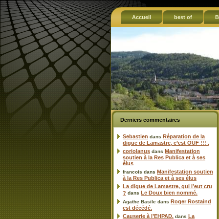
Accueil
best of
B
Derniers commentaires
Sebastien
Réparation de la
dans
digue de Lamastre, c’est OUF !!! ,
coriolanus
Manifestation
dans
soutien à la Res Publica et à ses
élus
Manifestation soutien
francois
dans
à la Res Publica et à ses élus
La digue de Lamastre, qui l’eut cru
Le Doux bien nommé.
?
dans
Roger Rostaind
Agathe Basile
dans
est décédé.
Causerie à l’EHPAD.
La
dans