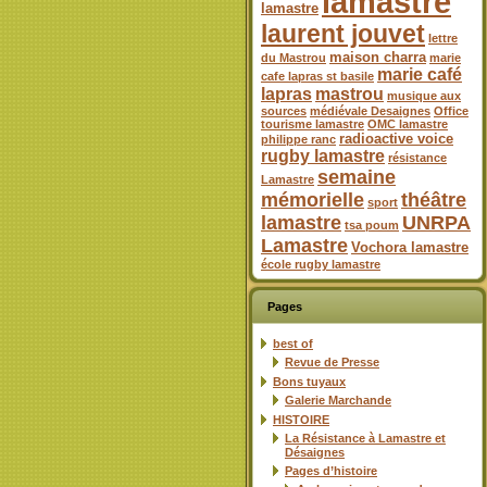
lamastre
lamastre
laurent jouvet
lettre
maison charra
du Mastrou
marie
marie café
cafe lapras st basile
lapras
mastrou
musique aux
sources
médiévale Desaignes
Office
tourisme lamastre
OMC lamastre
radioactive voice
philippe ranc
rugby lamastre
résistance
semaine
Lamastre
mémorielle
théâtre
sport
lamastre
UNRPA
tsa poum
Lamastre
Vochora lamastre
école rugby lamastre
Pages
best of
Revue de Presse
Bons tuyaux
Galerie Marchande
HISTOIRE
La Résistance à Lamastre et
Désaignes
Pages d’histoire