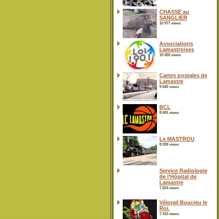
CHASSE au
SANGLIER
10 977 views
Associations
Lamastroises
10 555 views
Cartes postales de
Lamastre
9 640 views
BCL
8 691 views
Le MASTROU
8 039 views
Service Radiologie
de l’Hôpital de
Lamastre
7 824 views
Vélorail Boucieu le
Roi.
7 410 views