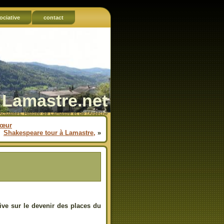
ociative
contact
Lamastre.net
Actualités, Histoire de Lamastre et de l'Ardèche
hœur
Shakespeare tour à Lamastre,
»
ative sur le devenir des places du