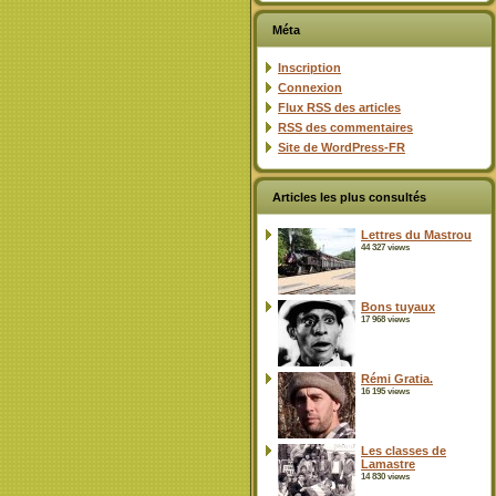
Méta
Inscription
Connexion
Flux
RSS
des articles
RSS
des commentaires
Site de WordPress-FR
Articles les plus consultés
Lettres du Mastrou
44 327 views
Bons tuyaux
17 968 views
Rémi Gratia.
16 195 views
Les classes de
Lamastre
14 830 views