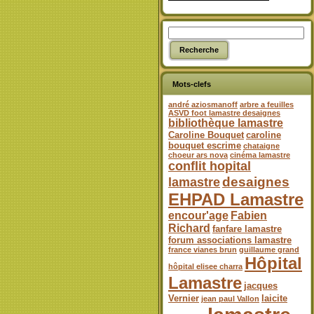
Mots-clefs
andré aziosmanoff
arbre a feuilles
ASVD foot lamastre desaignes
bibliothèque lamastre
Caroline Bouquet
caroline
bouquet escrime
chataigne
choeur ars nova
cinéma lamastre
conflit hopital
desaignes
lamastre
EHPAD Lamastre
encour'age
Fabien
Richard
fanfare lamastre
forum associations lamastre
france vianes brun
guillaume grand
Hôpital
hôpital elisee charra
Lamastre
jacques
Vernier
laicite
jean paul Vallon