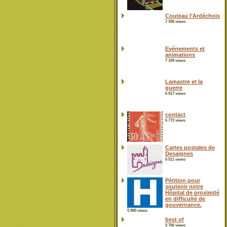
Couteau l’Ardéchois
7 305 views
Evénements et
animations
7 109 views
Lamastre et la
guerre
6 817 views
contact
6 772 views
Cartes postales de
Desaignes
6 511 views
Pétition pour
soutenir notre
Hôpital de proximité
en difficulté de
gouvernance.
5 890 views
best of
5 766 views