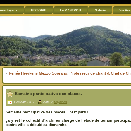
ons tuyaux
HISTOIRE
Le MASTROU
Galerie
Vie Ass
«
Renée Heerkens Mezzo Soprano, Professeur de chant & Chef de C
Semaine participative des places.
4 octobre 2017 |
Auteur:
Raymond
Semaine participative des places. C’est parti !!!
ça y est le collectif d’archi en charge de l’étude de terrain particip
centre ville a débuté sa démarche.