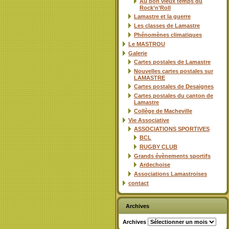
Au bon vieux temps du
Rock’n’Roll
Lamastre et la guerre
Les classes de Lamastre
Phénomènes climatiques
Le MASTROU
Galerie
Cartes postales de Lamastre
Nouvelles cartes postales sur
LAMASTRE
Cartes postales de Desaignes
Cartes postales du canton de
Lamastre
Collège de Macheville
Vie Associative
ASSOCIATIONS SPORTIVES
BCL
RUGBY CLUB
Grands évènements sportifs
Ardechoise
Associations Lamastroises
contact
Archives
Archives