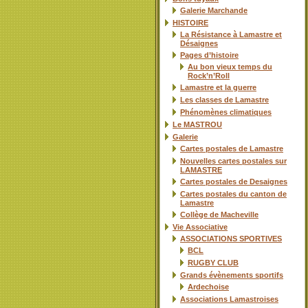
Galerie Marchande
HISTOIRE
La Résistance à Lamastre et
Désaignes
Pages d’histoire
Au bon vieux temps du
Rock’n’Roll
Lamastre et la guerre
Les classes de Lamastre
Phénomènes climatiques
Le MASTROU
Galerie
Cartes postales de Lamastre
Nouvelles cartes postales sur
LAMASTRE
Cartes postales de Desaignes
Cartes postales du canton de
Lamastre
Collège de Macheville
Vie Associative
ASSOCIATIONS SPORTIVES
BCL
RUGBY CLUB
Grands évènements sportifs
Ardechoise
Associations Lamastroises