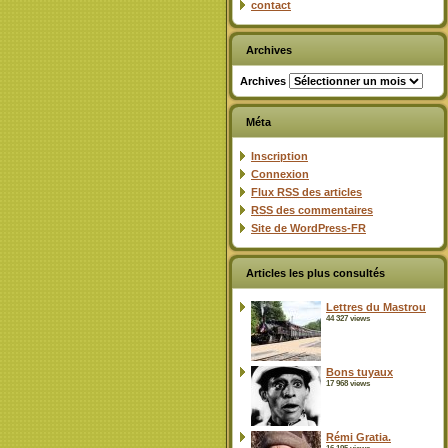
contact
Archives
Archives
Méta
Inscription
Connexion
Flux
RSS
des articles
RSS
des commentaires
Site de WordPress-FR
Articles les plus consultés
Lettres du Mastrou
44 327 views
Bons tuyaux
17 968 views
Rémi Gratia.