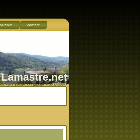
ociative
contact
Lamastre.net
Actualités, Histoire de Lamastre et de l'Ardèche