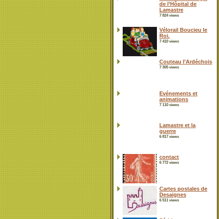
de l’Hôpital de
Lamastre
7 824 views
Vélorail Boucieu le
Roi.
7 410 views
Couteau l’Ardéchois
7 305 views
Evénements et
animations
7 110 views
Lamastre et la
guerre
6 817 views
contact
6 772 views
Cartes postales de
Desaignes
6 511 views