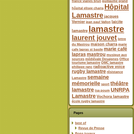
france vianes brun
guillaume grand
Hôpital
hôpital elisee charra
Lamastre
jacques
Vernier
laicite
jean paul Vallon
lamastre
lamastre
laurent jouvet
lettre
maison charra
du Mastrou
marie
marie café
cafe lapras st basile
lapras
mastrou
musique aux
sources
médiévale Desaignes
Office
tourisme lamastre
OMC lamastre
radioactive voice
philippe ranc
rugby lamastre
résistance
semaine
Lamastre
mémorielle
théâtre
sport
lamastre
UNRPA
tsa poum
Lamastre
Vochora lamastre
école rugby lamastre
Pages
best of
Revue de Presse
Bons tuyaux