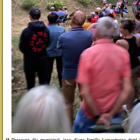
M Descours élu municipal, issu d’une famille Lamastroise dont 