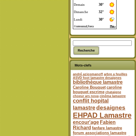
Mots-clefs
andré aziosmanoff
arbre a feuilles
ASVD foot lamastre desaignes
bibliothèque lamastre
Caroline Bouquet
caroline
bouquet escrime
chataigne
choeur ars nova
cinéma lamastre
conflit hopital
desaignes
lamastre
EHPAD Lamastre
encour'age
Fabien
Richard
fanfare lamastre
forum associations lamastre