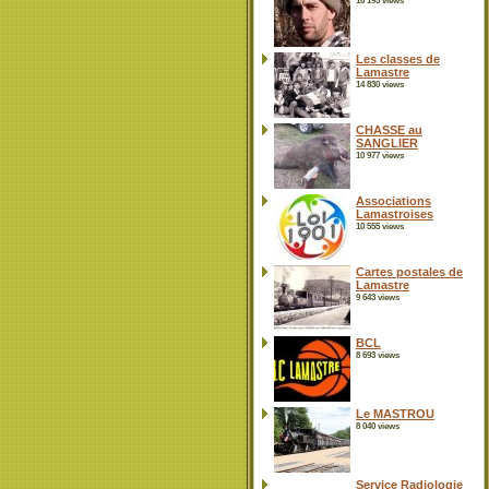
16 195 views
Les classes de
Lamastre
14 830 views
CHASSE au
SANGLIER
10 977 views
Associations
Lamastroises
10 555 views
Cartes postales de
Lamastre
9 643 views
BCL
8 693 views
Le MASTROU
8 040 views
Service Radiologie