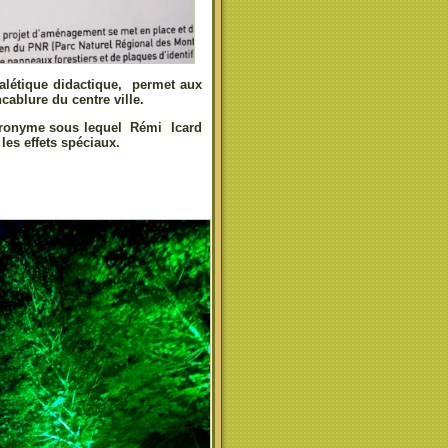
nalétique didactique, permet aux
ablure du centre ville.
acronyme sous lequel Rémi Icard
les effets spéciaux.