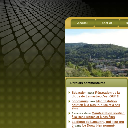
Accueil
best of
B
Derniers commentaires
Sebastien
Réparation de la
dans
digue de Lamastre, c’est OUF !!! ,
coriolanus
Manifestation
dans
soutien à la Res Publica et à ses
élus
Manifestation soutien
francois
dans
à la Res Publica et à ses élus
La digue de Lamastre, qui l’eut cru
Le Doux bien nommé.
?
dans