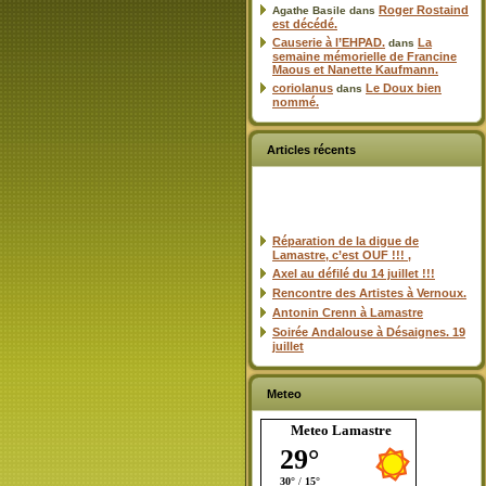
Roger Rostaind
Agathe Basile
dans
est décédé.
Causerie à l’EHPAD.
La
dans
semaine mémorielle de Francine
Maous et Nanette Kaufmann.
coriolanus
Le Doux bien
dans
nommé.
Articles récents
Réparation de la digue de
Lamastre, c’est OUF !!! ,
Axel au défilé du 14 juillet !!!
Rencontre des Artistes à Vernoux.
Antonin Crenn à Lamastre
Soirée Andalouse à Désaignes. 19
juillet
Meteo
Meteo Lamastre